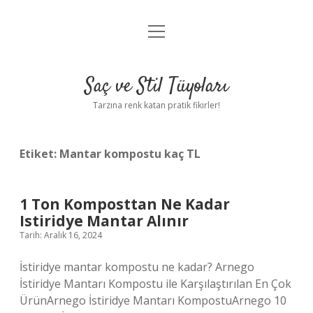
menüyü
Anasayfa
aç
Gizlilik Politikası
Saç ve Stil Tüyoları
Yasal Uyarı
Tarzına renk katan pratik fikirler!
Hakkımızda
Etiket:
Mantar kompostu kaç TL
1 Ton Komposttan Ne Kadar
Istiridye Mantar Alınır
Tarih: Aralık 16, 2024
İstiridye mantar kompostu ne kadar? Arnego
İstiridye Mantarı Kompostu ile Karşılaştırılan En Çok
ÜrünArnego İstiridye Mantarı KompostuArnego 10