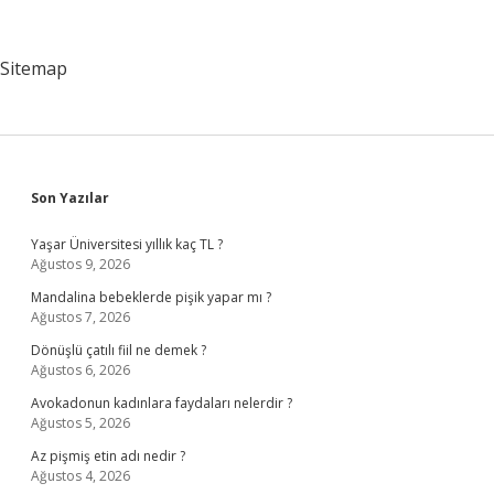
Ne
Kadar
Istiridye
Sitemap
Mantar
Alınır
Sidebar
Son Yazılar
Yaşar Üniversitesi yıllık kaç TL ?
Ağustos 9, 2026
Mandalina bebeklerde pişik yapar mı ?
Ağustos 7, 2026
Dönüşlü çatılı fiil ne demek ?
Ağustos 6, 2026
Avokadonun kadınlara faydaları nelerdir ?
Ağustos 5, 2026
Az pişmiş etin adı nedir ?
Ağustos 4, 2026