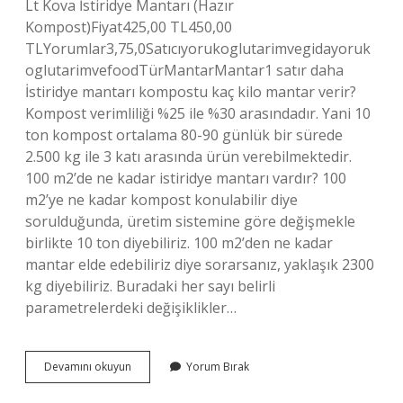
Lt Kova İstiridye Mantarı (Hazır
Kompost)Fiyat425,00 TL450,00
TLYorumlar3,75,0Satıcıyorukoglutarimvegidayoruk
oglutarimvefoodTürMantarMantar1 satır daha
İstiridye mantarı kompostu kaç kilo mantar verir?
Kompost verimliliği %25 ile %30 arasındadır. Yani 10
ton kompost ortalama 80-90 günlük bir sürede
2.500 kg ile 3 katı arasında ürün verebilmektedir.
100 m2’de ne kadar istiridye mantarı vardır? 100
m2’ye ne kadar kompost konulabilir diye
sorulduğunda, üretim sistemine göre değişmekle
birlikte 10 ton diyebiliriz. 100 m2’den ne kadar
mantar elde edebiliriz diye sorarsanız, yaklaşık 2300
kg diyebiliriz. Buradaki her sayı belirli
parametrelerdeki değişiklikler…
1
Devamını okuyun
Yorum Bırak
Ton
Komposttan