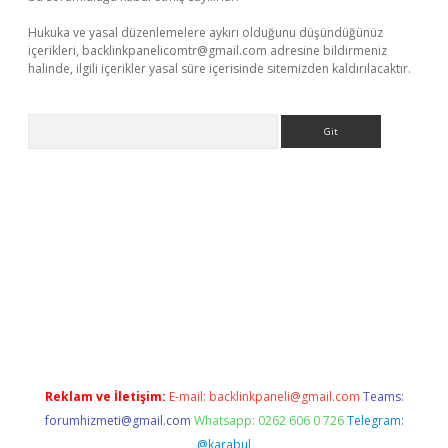
Hukuka ve yasal düzenlemelere aykırı olduğunu düşündüğünüz
içerikleri,
backlinkpanelicomtr@gmail.com
adresine bildirmeniz
halinde, ilgili içerikler yasal süre içerisinde sitemizden kaldırılacaktır.
Arama
dcasino giriş
Reklam ve İletişim:
E-mail:
backlinkpaneli@gmail.com
Teams:
forumhizmeti@gmail.com
Whatsapp: 0262 606 0 726
Telegram:
@karabul