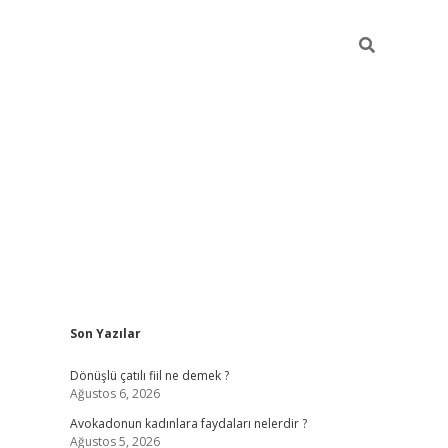
Sidebar
Son Yazılar
vdcasino g
Dönüşlü çatılı fiil ne demek ?
Ağustos 6, 2026
Avokadonun kadınlara faydaları nelerdir ?
Ağustos 5, 2026