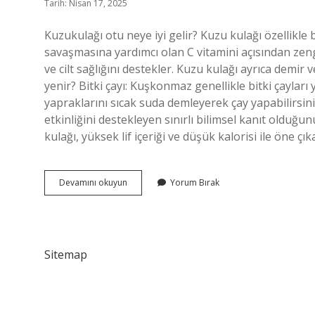
Tarih: Nisan 17, 2025
Kuzukulağı otu neye iyi gelir? Kuzu kulağı özellikle
savaşmasına yardımcı olan C vitamini açısından zengi
ve cilt sağlığını destekler. Kuzu kulağı ayrıca demir 
yenir? Bitki çayı: Kuşkonmaz genellikle bitki çaylar
yapraklarını sıcak suda demleyerek çay yapabilirsiniz.
etkinliğini destekleyen sınırlı bilimsel kanıt olduğ
kulağı, yüksek lif içeriği ve düşük kalorisi ile öne çık
Kuzu
Devamını okuyun
Yorum Bırak
Otu
Nedir
Sitemap