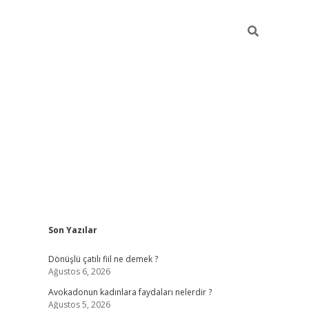
Sidebar
Son Yazılar
vdcasino g
Dönüşlü çatılı fiil ne demek ?
Ağustos 6, 2026
Avokadonun kadınlara faydaları nelerdir ?
Ağustos 5, 2026