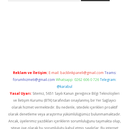
dcasino giriş
Reklam ve İletişim:
E-mail:
backlinkpaneli@gmail.com
Teams:
forumhizmeti@gmail.com
Whatsapp: 0262 606 0 726
Telegram:
@karabul
Yasal Uyarı:
Sitemiz, 5651 Sayılı Kanun gereğince Bilgi Teknolojileri
ve İletişim Kurumu (BTK) tarafından onaylanmış bir Yer Sağlayıcı
olarak hizmet vermektedir. Bu nedenle, sitedeki içerikleri proaktif
olarak denetleme veya araştırma yükümlülüğümüz bulunmamaktadır.
Ancak, üyelerimiz yazdıkları içeriklerin sorumluluğunu taşımakta olup,
siteye üye olarak bu sorumluluğu kabul etmiş sayılırlar. Bu internet