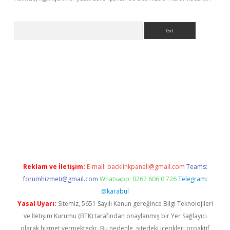
Arama
dcasino giriş
Reklam ve İletişim:
E-mail:
backlinkpaneli@gmail.com
Teams:
forumhizmeti@gmail.com
Whatsapp: 0262 606 0 726
Telegram:
@karabul
Yasal Uyarı:
Sitemiz, 5651 Sayılı Kanun gereğince Bilgi Teknolojileri
ve İletişim Kurumu (BTK) tarafından onaylanmış bir Yer Sağlayıcı
olarak hizmet vermektedir. Bu nedenle, sitedeki içerikleri proaktif