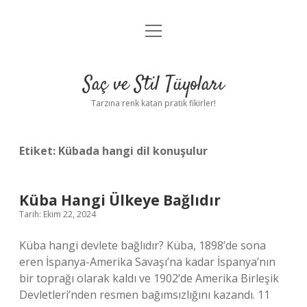
menüyü
Anasayfa
aç
Gizlilik Politikası
Saç ve Stil Tüyoları
Yasal Uyarı
Tarzına renk katan pratik fikirler!
Hakkımızda
Etiket:
Kübada hangi dil konuşulur
Küba Hangi Ülkeye Bağlıdır
Tarih: Ekim 22, 2024
Küba hangi devlete bağlıdır? Küba, 1898’de sona
eren İspanya-Amerika Savaşı’na kadar İspanya’nın
bir toprağı olarak kaldı ve 1902’de Amerika Birleşik
Devletleri’nden resmen bağımsızlığını kazandı. 11