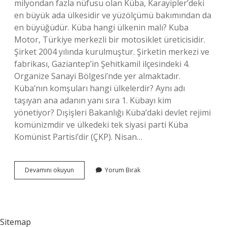
milyondan fazla nüfusu olan Küba, Karayipler’deki
en büyük ada ülkesidir ve yüzölçümü bakımından da
en büyüğüdür. Küba hangi ülkenin malı? Kuba
Motor, Türkiye merkezli bir motosiklet üreticisidir.
Şirket 2004 yılında kurulmuştur. Şirketin merkezi ve
fabrikası, Gaziantep’in Şehitkamil ilçesindeki 4.
Organize Sanayi Bölgesi’nde yer almaktadır.
Küba’nın komşuları hangi ülkelerdir? Aynı adı
taşıyan ana adanın yanı sıra 1. Kübayı kim
yönetiyor? Dışişleri Bakanlığı Küba’daki devlet rejimi
komünizmdir ve ülkedeki tek siyasi parti Küba
Komünist Partisi’dir (ÇKP). Nisan…
Küba
Devamını okuyun
Yorum Bırak
Hangi
Ülkeye
Bağlıdır
Sitemap