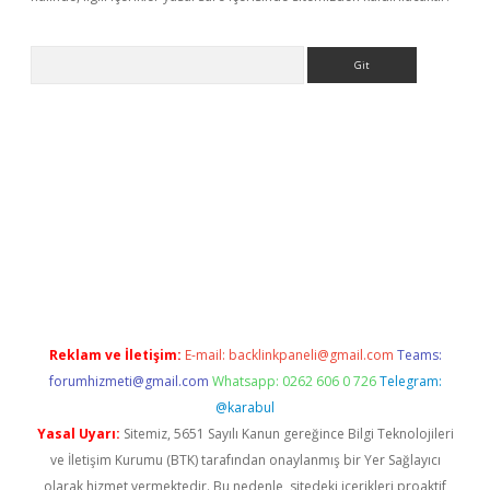
Arama
dcasino giriş
Reklam ve İletişim:
E-mail:
backlinkpaneli@gmail.com
Teams:
forumhizmeti@gmail.com
Whatsapp: 0262 606 0 726
Telegram:
@karabul
Yasal Uyarı:
Sitemiz, 5651 Sayılı Kanun gereğince Bilgi Teknolojileri
ve İletişim Kurumu (BTK) tarafından onaylanmış bir Yer Sağlayıcı
olarak hizmet vermektedir. Bu nedenle, sitedeki içerikleri proaktif