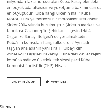
milyondan fazla nüfusu olan Küba, Karayipler’deki
en büyük ada ülkesidir ve yüzölçümü bakımından da
en büyüğüdür. Küba hangi ülkenin malı? Kuba
Motor, Türkiye merkezli bir motosiklet üreticisidir.
Şirket 2004 yılında kurulmuştur. Şirketin merkezi ve
fabrikası, Gaziantep’in Şehitkamil ilçesindeki 4.
Organize Sanayi Bölgesi’nde yer almaktadır.
Küba’nın komşuları hangi ülkelerdir? Aynı adı
taşıyan ana adanın yanı sıra 1. Kübayı kim
yönetiyor? Dışişleri Bakanlığı Küba’daki devlet rejimi
komünizmdir ve ülkedeki tek siyasi parti Küba
Komünist Partisi’dir (ÇKP). Nisan…
Küba
Devamını okuyun
Yorum Bırak
Hangi
Ülkeye
Bağlıdır
Sitemap