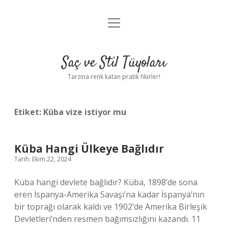
menüyü
Anasayfa
aç
Gizlilik Politikası
Saç ve Stil Tüyoları
Yasal Uyarı
Tarzına renk katan pratik fikirler!
Hakkımızda
Etiket:
Küba vize istiyor mu
Küba Hangi Ülkeye Bağlıdır
Tarih: Ekim 22, 2024
Küba hangi devlete bağlıdır? Küba, 1898’de sona
eren İspanya-Amerika Savaşı’na kadar İspanya’nın
bir toprağı olarak kaldı ve 1902’de Amerika Birleşik
Devletleri’nden resmen bağımsızlığını kazandı. 11