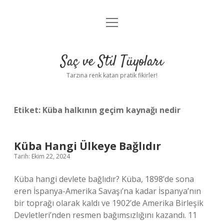
menüyü
Anasayfa
aç
Gizlilik Politikası
Saç ve Stil Tüyoları
Yasal Uyarı
Tarzına renk katan pratik fikirler!
Hakkımızda
Etiket:
Küba halkının geçim kaynağı nedir
Küba Hangi Ülkeye Bağlıdır
Tarih: Ekim 22, 2024
Küba hangi devlete bağlıdır? Küba, 1898’de sona
eren İspanya-Amerika Savaşı’na kadar İspanya’nın
bir toprağı olarak kaldı ve 1902’de Amerika Birleşik
Devletleri’nden resmen bağımsızlığını kazandı. 11