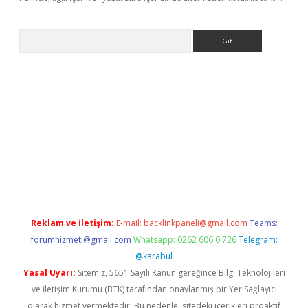
Arama
dcasino giriş
Reklam ve İletişim:
E-mail:
backlinkpaneli@gmail.com
Teams:
forumhizmeti@gmail.com
Whatsapp: 0262 606 0 726
Telegram:
@karabul
Yasal Uyarı:
Sitemiz, 5651 Sayılı Kanun gereğince Bilgi Teknolojileri
ve İletişim Kurumu (BTK) tarafından onaylanmış bir Yer Sağlayıcı
olarak hizmet vermektedir. Bu nedenle, sitedeki içerikleri proaktif