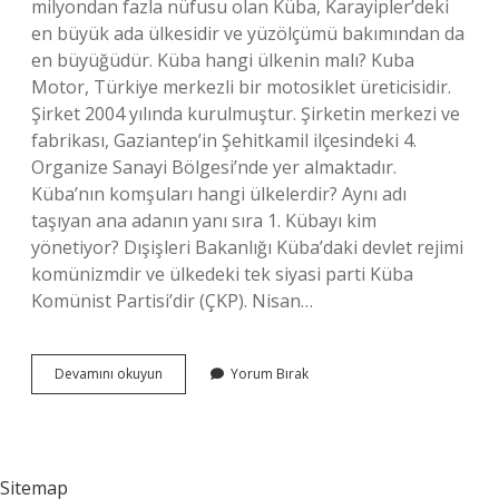
milyondan fazla nüfusu olan Küba, Karayipler’deki
en büyük ada ülkesidir ve yüzölçümü bakımından da
en büyüğüdür. Küba hangi ülkenin malı? Kuba
Motor, Türkiye merkezli bir motosiklet üreticisidir.
Şirket 2004 yılında kurulmuştur. Şirketin merkezi ve
fabrikası, Gaziantep’in Şehitkamil ilçesindeki 4.
Organize Sanayi Bölgesi’nde yer almaktadır.
Küba’nın komşuları hangi ülkelerdir? Aynı adı
taşıyan ana adanın yanı sıra 1. Kübayı kim
yönetiyor? Dışişleri Bakanlığı Küba’daki devlet rejimi
komünizmdir ve ülkedeki tek siyasi parti Küba
Komünist Partisi’dir (ÇKP). Nisan…
Küba
Devamını okuyun
Yorum Bırak
Hangi
Ülkeye
Bağlıdır
Sitemap