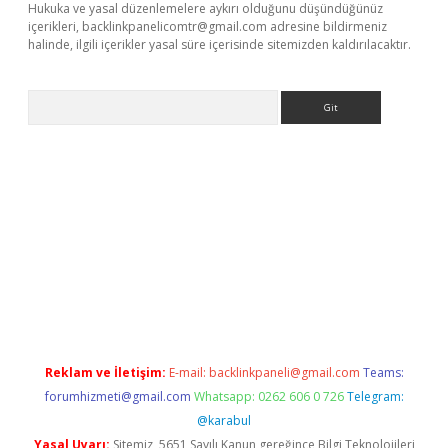
Hukuka ve yasal düzenlemelere aykırı olduğunu düşündüğünüz
içerikleri,
backlinkpanelicomtr@gmail.com
adresine bildirmeniz
halinde, ilgili içerikler yasal süre içerisinde sitemizden kaldırılacaktır.
Arama
dcasino giriş
Reklam ve İletişim:
E-mail:
backlinkpaneli@gmail.com
Teams:
forumhizmeti@gmail.com
Whatsapp: 0262 606 0 726
Telegram:
@karabul
Yasal Uyarı:
Sitemiz, 5651 Sayılı Kanun gereğince Bilgi Teknolojileri