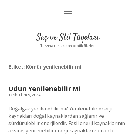
menüyü
Anasayfa
aç
Gizlilik Politikası
Saç ve Stil Tüyoları
Yasal Uyarı
Tarzına renk katan pratik fikirler!
Hakkımızda
Etiket:
Kömür yenilenebilir mi
Odun Yenilenebilir Mi
Tarih: Ekim 9, 2024
Doğalgaz yenilenebilir mi? Yenilenebilir enerji
kaynakları doğal kaynaklardan sağlanır ve
sürdürülebilir enerjilerdir. Fosil enerji kaynaklarının
aksine, yenilenebilir enerji kaynakları zamanla