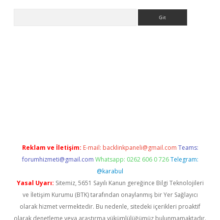
Arama
dcasino giriş
Reklam ve İletişim:
E-mail:
backlinkpaneli@gmail.com
Teams:
forumhizmeti@gmail.com
Whatsapp: 0262 606 0 726
Telegram:
@karabul
Yasal Uyarı:
Sitemiz, 5651 Sayılı Kanun gereğince Bilgi Teknolojileri
ve İletişim Kurumu (BTK) tarafından onaylanmış bir Yer Sağlayıcı
olarak hizmet vermektedir. Bu nedenle, sitedeki içerikleri proaktif
olarak denetleme veya araştırma yükümlülüğümüz bulunmamaktadır.