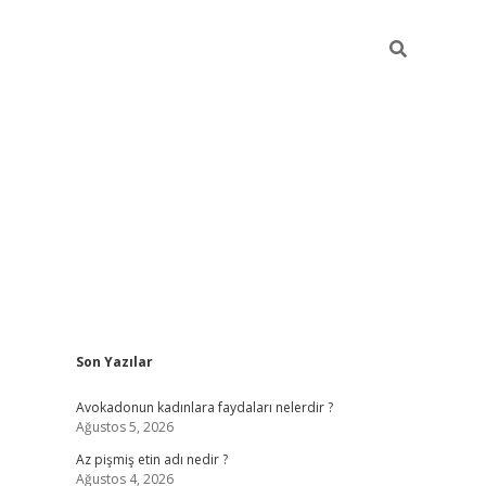
Sidebar
Son Yazılar
vdcasino g
Avokadonun kadınlara faydaları nelerdir ?
Ağustos 5, 2026
Az pişmiş etin adı nedir ?
Ağustos 4, 2026