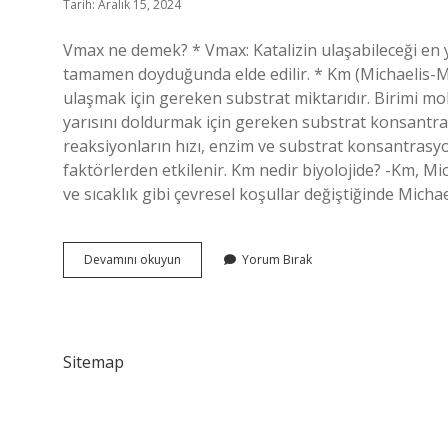
Tarih: Aralık 15, 2024
Vmax ne demek? * Vmax: Katalizin ulaşabileceği en y
tamamen doyduğunda elde edilir. * Km (Michaelis-M
ulaşmak için gereken substrat miktarıdır. Birimi mol
yarısını doldurmak için gereken substrat konsantrasy
reaksiyonların hızı, enzim ve substrat konsantrasyo
faktörlerden etkilenir. Km nedir biyolojide? -Km, Mic
ve sıcaklık gibi çevresel koşullar değiştiğinde Michael
Vmax
Devamını okuyun
Yorum Bırak
Nedir
Tip
Sitemap