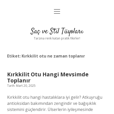
menüyü
Anasayfa
aç
Gizlilik Politikası
Saç ve Stil Tüyoları
Yasal Uyarı
Tarzına renk katan pratik fikirler!
Hakkımızda
Etiket:
Kırkkilit otu ne zaman toplanır
Kırkkilit Otu Hangi Mevsimde
Toplanır
Tarih: Mart 20, 2025
Kırkkilit otu hangi hastalıklara iyi gelir? Atkuyruğu
antioksidan bakımından zengindir ve bağışıklık
sistemini güçlendirir. Ülserlerin iyileşmesinde