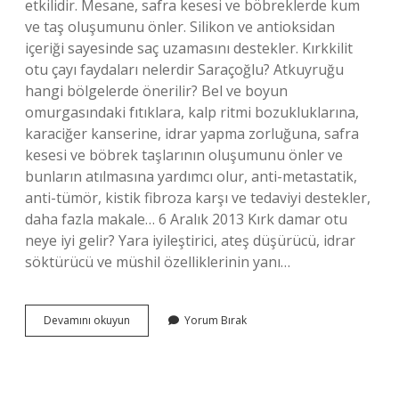
etkilidir. Mesane, safra kesesi ve böbreklerde kum
ve taş oluşumunu önler. Silikon ve antioksidan
içeriği sayesinde saç uzamasını destekler. Kırkkilit
otu çayı faydaları nelerdir Saraçoğlu? Atkuyruğu
hangi bölgelerde önerilir? Bel ve boyun
omurgasındaki fıtıklara, kalp ritmi bozukluklarına,
karaciğer kanserine, idrar yapma zorluğuna, safra
kesesi ve böbrek taşlarının oluşumunu önler ve
bunların atılmasına yardımcı olur, anti-metastatik,
anti-tümör, kistik fibroza karşı ve tedaviyi destekler,
daha fazla makale… 6 Aralık 2013 Kırk damar otu
neye iyi gelir? Yara iyileştirici, ateş düşürücü, idrar
söktürücü ve müshil özelliklerinin yanı…
Kırkkilit
Devamını okuyun
Yorum Bırak
Otu
Hangi
Mevsimde
Toplanır