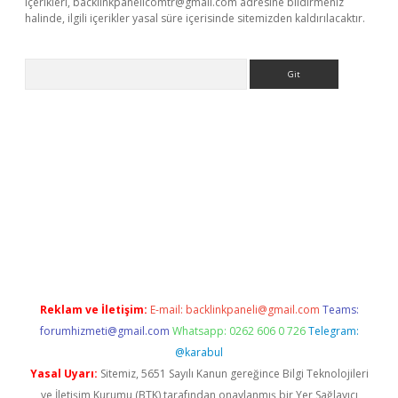
içerikleri,
backlinkpanelicomtr@gmail.com
adresine bildirmeniz
halinde, ilgili içerikler yasal süre içerisinde sitemizden kaldırılacaktır.
Arama
dcasino giriş
Reklam ve İletişim:
E-mail:
backlinkpaneli@gmail.com
Teams:
forumhizmeti@gmail.com
Whatsapp: 0262 606 0 726
Telegram:
@karabul
Yasal Uyarı:
Sitemiz, 5651 Sayılı Kanun gereğince Bilgi Teknolojileri
ve İletişim Kurumu (BTK) tarafından onaylanmış bir Yer Sağlayıcı