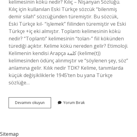
kelimesinin kökü nedir? Kılıç – Nişanyan Sözlüğü.
Kılıç için kullanılan Eski Türkçe sözcük “bilenmiş
demir silah” sözcüğünden türemiştir. Bu sözcük,
Eski Türkçe kıl- “işlemek” fiilinden türemiştir ve Eski
Türkçe +iç eki almıştır. Toplantı kelimesinin kökü
nedir? “Toplantı” kelimesinin “tolan-” fiil kökünden
türediği açıktır. Kelime kökü nereden gelir? Etimoloji.
Kelimenin kendisi Arapça كلمة (kelime(t))
kelimesinden ödünç alınmıştır ve “söylenen şey, söz”
anlamına gelir. Kılık nedir TDK? Kelime, tanımlarda
küçük değişikliklerle 1945’ten bu yana Türkçe
sözlüğe…
Kılmak
Devamını okuyun
Yorum Bırak
Kelimesinin
Kökü
Nedir
Sitemap