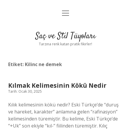
menüyü
Anasayfa
aç
Gizlilik Politikası
Saç ve Stil Tüyoları
Yasal Uyarı
Tarzına renk katan pratik fikirler!
Hakkımızda
Etiket:
Kilinc ne demek
Kılmak Kelimesinin Kökü Nedir
Tarih: Ocak 30, 2025
Kılık kelimesinin kökü nedir? Eski Türkçe’de “duruş
ve hareket, karakter” anlamına gelen “rafinasyon”
kelimesinden türemiştir. Bu kelime, Eski Türkçe’de
“+Uk” son ekiyle “kıl-” fiilinden türemiştir. Kılıç