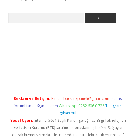
Arama
dcasino giriş
Reklam ve İletişim:
E-mail:
backlinkpaneli@gmail.com
Teams:
forumhizmeti@gmail.com
Whatsapp: 0262 606 0 726
Telegram:
@karabul
Yasal Uyarı:
Sitemiz, 5651 Sayılı Kanun gereğince Bilgi Teknolojileri
ve İletişim Kurumu (BTK) tarafından onaylanmış bir Yer Sağlayıcı
olarak hizmet vermektedir. Bu nedenle, sitedeki içerikleri proaktif