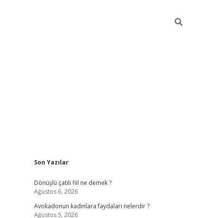
Sidebar
Son Yazılar
vdcasino 
Dönüşlü çatılı fiil ne demek ?
Ağustos 6, 2026
Avokadonun kadınlara faydaları nelerdir ?
Ağustos 5, 2026