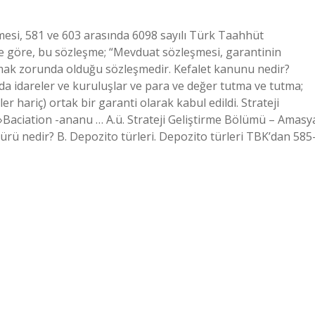
esi, 581 ve 603 arasında 6098 sayılı Türk Taahhüt
 göre, bu sözleşme; “Mevduat sözleşmesi, garantinin
mak zorunda olduğu sözleşmedir. Kefalet kanunu nedir?
da idareler ve kuruluşlar ve para ve değer tutma ve tutma;
er hariç) ortak bir garanti olarak kabul edildi. Strateji
Baciation -ananu … A.ü. Strateji Geliştirme Bölümü – Amasy
ürü nedir? B. Depozito türleri. Depozito türleri TBK’dan 585