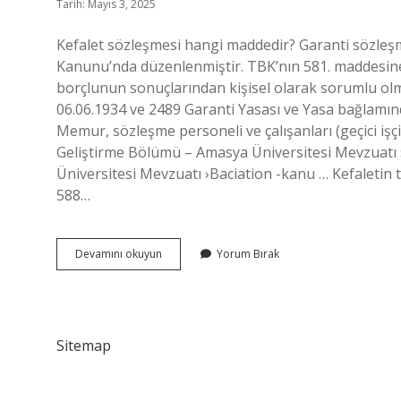
Tarih: Mayıs 3, 2025
Kefalet sözleşmesi hangi maddedir? Garanti sözleşm
Kanunu’nda düzenlenmiştir. TBK’nın 581. maddesine
borçlunun sonuçlarından kişisel olarak sorumlu ol
06.06.1934 ve 2489 Garanti Yasası ve Yasa bağlamın
Memur, sözleşme personeli ve çalışanları (geçici işçil
Geliştirme Bölümü – Amasya Üniversitesi Mevzuatı ›
Üniversitesi Mevzuatı ›Baciation -kanu … Kefaletin t
588…
Kefalet
Devamını okuyun
Yorum Bırak
Hangi
Maddedir
Sitemap