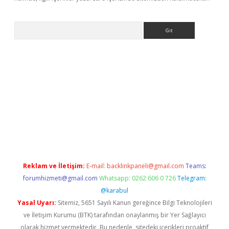
Arama
ino giriş
Reklam ve İletişim:
E-mail:
backlinkpaneli@gmail.com
Teams:
forumhizmeti@gmail.com
Whatsapp: 0262 606 0 726
Telegram:
@karabul
Yasal Uyarı:
Sitemiz, 5651 Sayılı Kanun gereğince Bilgi Teknolojileri
ve İletişim Kurumu (BTK) tarafından onaylanmış bir Yer Sağlayıcı
olarak hizmet vermektedir. Bu nedenle, sitedeki içerikleri proaktif