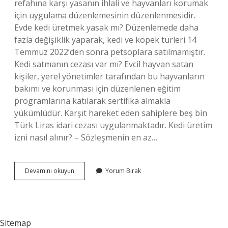
refahına karşı yasanın ihlali ve hayvanları korumak
için uygulama düzenlemesinin düzenlenmesidir.
Evde kedi üretmek yasak mı? Düzenlemede daha
fazla değişiklik yaparak, kedi ve köpek türleri 14
Temmuz 2022’den sonra petsoplara satılmamıştır.
Kedi satmanın cezası var mı? Evcil hayvan satan
kişiler, yerel yönetimler tarafından bu hayvanların
bakımı ve korunması için düzenlenen eğitim
programlarına katılarak sertifika almakla
yükümlüdür. Karşıt hareket eden sahiplere beş bin
Türk Liras idari cezası uygulanmaktadır. Kedi üretim
izni nasıl alınır? – Sözleşmenin en az…
Evde
Devamını okuyun
Yorum Bırak
Kedi
Üretip
Satmak
Yasak
Mı
Sitemap