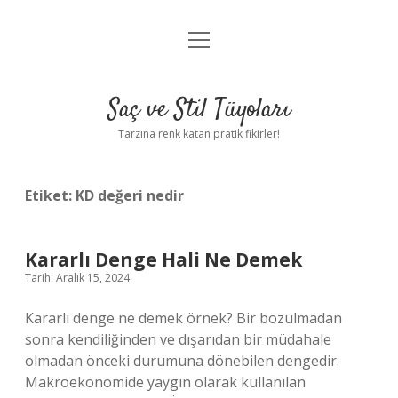
menüyü
Anasayfa
aç
Gizlilik Politikası
Saç ve Stil Tüyoları
Yasal Uyarı
Tarzına renk katan pratik fikirler!
Hakkımızda
Etiket:
KD değeri nedir
Kararlı Denge Hali Ne Demek
Tarih: Aralık 15, 2024
Kararlı denge ne demek örnek? Bir bozulmadan
sonra kendiliğinden ve dışarıdan bir müdahale
olmadan önceki durumuna dönebilen dengedir.
Makroekonomide yaygın olarak kullanılan