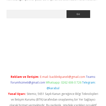
Arama
dcasino giriş
Reklam ve İletişim:
E-mail:
backlinkpaneli@gmail.com
Teams:
forumhizmeti@gmail.com
Whatsapp: 0262 606 0 726
Telegram:
@karabul
Yasal Uyarı:
Sitemiz, 5651 Sayılı Kanun gereğince Bilgi Teknolojileri
ve İletişim Kurumu (BTK) tarafından onaylanmış bir Yer Sağlayıcı
olarak hizmet vermektedir. Bu nedenle, sitedeki içerikleri proaktif