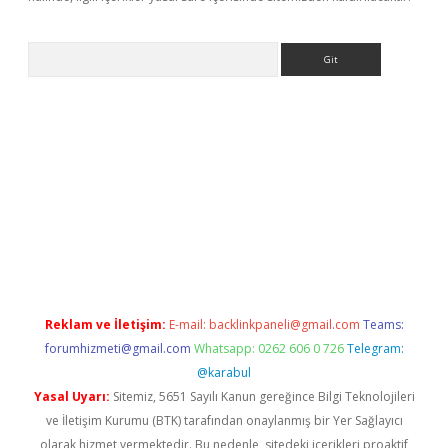
Arama
dcasino giriş
Reklam ve İletişim:
E-mail:
backlinkpaneli@gmail.com
Teams:
forumhizmeti@gmail.com
Whatsapp: 0262 606 0 726
Telegram:
@karabul
Yasal Uyarı:
Sitemiz, 5651 Sayılı Kanun gereğince Bilgi Teknolojileri
ve İletişim Kurumu (BTK) tarafından onaylanmış bir Yer Sağlayıcı
olarak hizmet vermektedir. Bu nedenle, sitedeki içerikleri proaktif