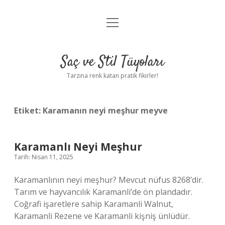
menüyü
Anasayfa
aç
Gizlilik Politikası
Saç ve Stil Tüyoları
Yasal Uyarı
Tarzına renk katan pratik fikirler!
Hakkımızda
Etiket:
Karamanın neyi meşhur meyve
Karamanlı Neyi Meşhur
Tarih: Nisan 11, 2025
Karamanlının neyi meşhur? Mevcut nüfus 8268’dir.
Tarım ve hayvancılık Karamanli’de ön plandadır.
Coğrafi işaretlere sahip Karamanli Walnut,
Karamanli Rezene ve Karamanli kişniş ünlüdür.