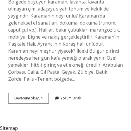
Bölgede büyüyen karaman, lavanta, lavanta
olmayan çim, adaçayı, siyah tohum ve kekik de
yaygındır. Karamanın neyi ünlü? Karaman’da
geleneksel el sanatları, dokuma, dokuma (runom,
caput çul vb.), Halılar, bakır çubuklar, marangozluk,
mobilya, biçme ve nakış gerçekleştirilir. Karaman’ın
Taşkale Halı, Ayrancı’nın Koraş halı ünlüdür.
Karaman neyi meşhur yiyecek? İldeki Bulgur pirinci
neredeyse her gün kafa yemeği olarak yenir. Özel
yemekler, hitbit pirinç ve et ekmeği üretilir. Arabülan
Çorbası, Calla, Gıl Pasta, Geyak, Zülbiye, Batık,
Zorde, Palis -Tenent bölgede…
Karamanlı
Devamını okuyun
Yorum Bırak
Neyi
Meşhur
Sitemap