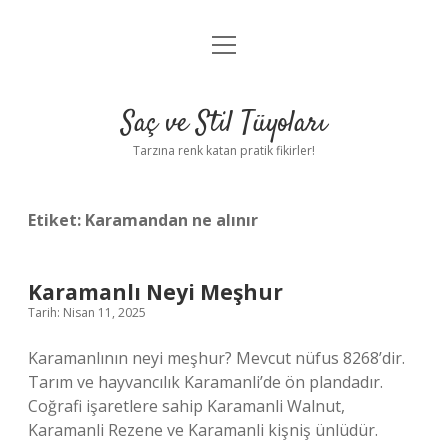
menüyü
Anasayfa
aç
Gizlilik Politikası
Saç ve Stil Tüyoları
Yasal Uyarı
Tarzına renk katan pratik fikirler!
Hakkımızda
Etiket:
Karamandan ne alınır
Karamanlı Neyi Meşhur
Tarih: Nisan 11, 2025
Karamanlının neyi meşhur? Mevcut nüfus 8268’dir.
Tarım ve hayvancılık Karamanli’de ön plandadır.
Coğrafi işaretlere sahip Karamanli Walnut,
Karamanli Rezene ve Karamanli kişniş ünlüdür.