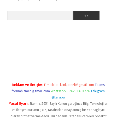
Arama
dcasino giriş
Reklam ve İletişim:
E-mail:
backlinkpaneli@gmail.com
Teams:
forumhizmeti@gmail.com
Whatsapp: 0262 606 0 726
Telegram:
@karabul
Yasal Uyarı:
Sitemiz, 5651 Sayılı Kanun gereğince Bilgi Teknolojileri
ve İletişim Kurumu (BTK) tarafından onaylanmış bir Yer Sağlayıcı
olarak hizmet vermektedir. Bu nedenle, sitedeki içerikleri proaktif