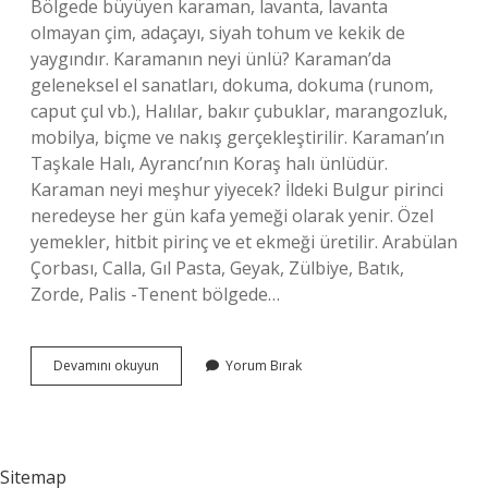
Bölgede büyüyen karaman, lavanta, lavanta
olmayan çim, adaçayı, siyah tohum ve kekik de
yaygındır. Karamanın neyi ünlü? Karaman’da
geleneksel el sanatları, dokuma, dokuma (runom,
caput çul vb.), Halılar, bakır çubuklar, marangozluk,
mobilya, biçme ve nakış gerçekleştirilir. Karaman’ın
Taşkale Halı, Ayrancı’nın Koraş halı ünlüdür.
Karaman neyi meşhur yiyecek? İldeki Bulgur pirinci
neredeyse her gün kafa yemeği olarak yenir. Özel
yemekler, hitbit pirinç ve et ekmeği üretilir. Arabülan
Çorbası, Calla, Gıl Pasta, Geyak, Zülbiye, Batık,
Zorde, Palis -Tenent bölgede…
Karamanlı
Devamını okuyun
Yorum Bırak
Neyi
Meşhur
Sitemap