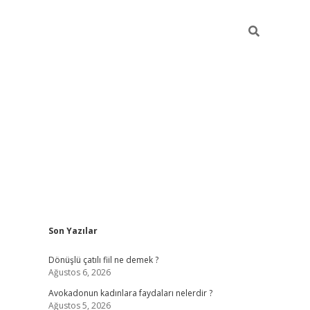
Sidebar
Son Yazılar
vdcasino gi
Dönüşlü çatılı fiil ne demek ?
Ağustos 6, 2026
Avokadonun kadınlara faydaları nelerdir ?
Ağustos 5, 2026