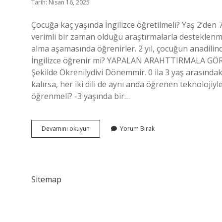
Tarih: Nisan 16, 2025
Çocuğa kaç yaşında İngilizce öğretilmeli? Yaş 2’den 
verimli bir zaman olduğu araştırmalarla desteklenmek
alma aşamasında öğrenirler. 2 yıl, çocuğun anadilin
İngilizce öğrenir mi? YAPALAN ARAHTTIRMALA GÖRE 
Şekilde Ökrenilydivi Dönemmir. 0 ila 3 yaş arasındak
kalırsa, her iki dili de aynı anda öğrenen teknolojiyl
öğrenmeli? -3 yaşında bir…
Çocuklara
Devamını okuyun
Yorum Bırak
İNgilizce
Ne
Zaman
Öğretilmeli
Sitemap