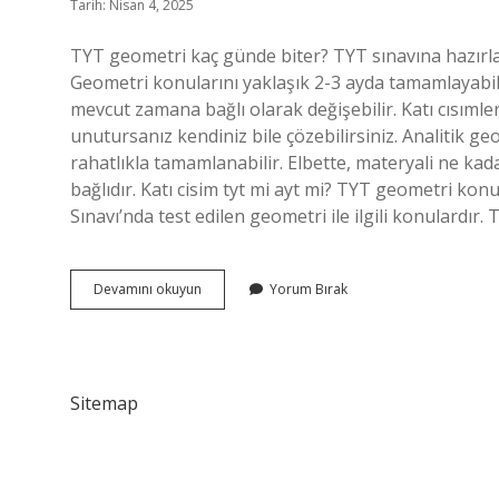
Tarih: Nisan 4, 2025
TYT geometri kaç günde biter? TYT sınavına hazırla
Geometri konularını yaklaşık 2-3 ayda tamamlayabili
mevcut zamana bağlı olarak değişebilir. Katı cısımle
unutursanız kendiniz bile çözebilirsiniz. Analitik g
rahatlıkla tamamlanabilir. Elbette, materyali ne ka
bağlıdır. Katı cisim tyt mi ayt mi? TYT geometri ko
Sınavı’nda test edilen geometri ile ilgili konulardır
Katı
Devamını okuyun
Yorum Bırak
Cisimler
Kaç
Günde
Biter
Sitemap