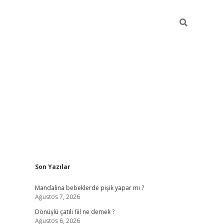
Sidebar
Son Yazılar
vdcasino g
Mandalina bebeklerde pişik yapar mı ?
Ağustos 7, 2026
Dönüşlü çatılı fiil ne demek ?
Ağustos 6, 2026