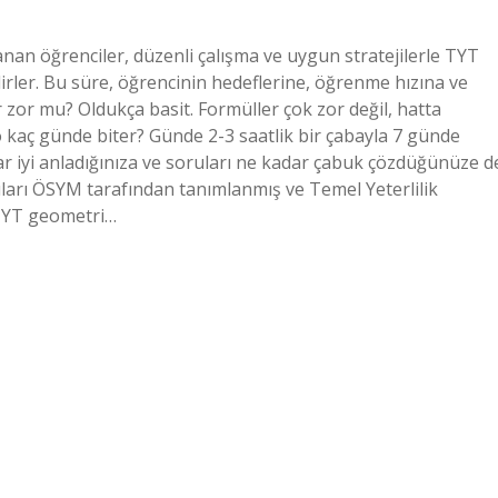
nan öğrenciler, düzenli çalışma ve uygun stratejilerle TYT
rler. Bu süre, öğrencinin hedeflerine, öğrenme hızına ve
r zor mu? Oldukça basit. Formüller çok zor değil, hatta
eo kaç günde biter? Günde 2-3 saatlik bir çabayla 7 günde
dar iyi anladığınıza ve soruları ne kadar çabuk çözdüğünüze d
nuları ÖSYM tarafından tanımlanmış ve Temel Yeterlilik
. TYT geometri…