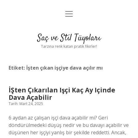
menüyü
Anasayfa
aç
Gizlilik Politikası
Saç ve Stil Tüyoları
Yasal Uyarı
Tarzına renk katan pratik fikirler!
Hakkımızda
Etiket:
İşten çıkan işçiye dava açılır mı
İŞten Çıkarılan Işçi Kaç Ay Içinde
Dava Açabilir
Tarih: Mart 24, 2025
6 aydan az çalışan işçi dava açabilir mi? Geri
döndürülmedeki düşüş nedir ve bu davayı açabilir ve
düşünen her işçiyi yanlış bir şekilde reddetti. Ancak,