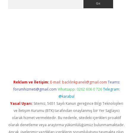
Arama
dcasino giriş
Reklam ve İletişim:
E-mail:
backlinkpaneli@gmail.com
Teams:
forumhizmeti@gmail.com
Whatsapp: 0262 606 0 726
Telegram:
@karabul
Yasal Uyarı:
Sitemiz, 5651 Sayılı Kanun gereğince Bilgi Teknolojileri
ve İletişim Kurumu (BTK) tarafından onaylanmış bir Yer Sağlayıcı
olarak hizmet vermektedir. Bu nedenle, sitedeki içerikleri proaktif
olarak denetleme veya araştırma yükümlülüğümüz bulunmamaktadır.
Ancak, üyelerimiz yazdıkları içeriklerin sorumluluğunu taşımakta olup,