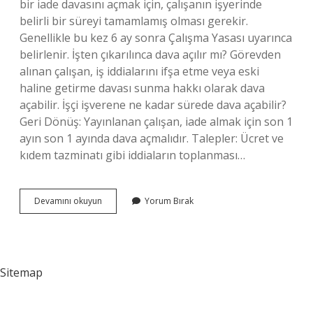
bir iade davasını açmak için, çalışanın işyerinde
belirli bir süreyi tamamlamış olması gerekir.
Genellikle bu kez 6 ay sonra Çalışma Yasası uyarınca
belirlenir. İşten çıkarılınca dava açılır mı? Görevden
alınan çalışan, iş iddialarını ifşa etme veya eski
haline getirme davası sunma hakkı olarak dava
açabilir. İşçi işverene ne kadar sürede dava açabilir?
Geri Dönüş: Yayınlanan çalışan, iade almak için son 1
ayın son 1 ayında dava açmalıdır. Talepler: Ücret ve
kıdem tazminatı gibi iddiaların toplanması…
İŞten
Devamını okuyun
Yorum Bırak
Çıkarılan
Işçi
Kaç
Ay
Içinde
Sitemap
Dava
Açabilir