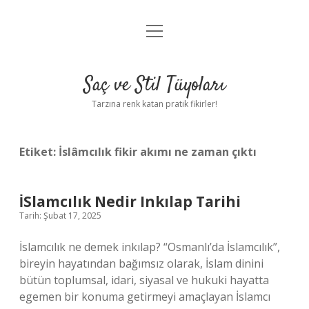
menüyü
Anasayfa
aç
Gizlilik Politikası
Saç ve Stil Tüyoları
Yasal Uyarı
Tarzına renk katan pratik fikirler!
Hakkımızda
Etiket:
İslâmcılık fikir akımı ne zaman çıktı
İSlamcılık Nedir Inkılap Tarihi
Tarih: Şubat 17, 2025
İslamcılık ne demek inkılap? “Osmanlı’da İslamcılık”,
bireyin hayatından bağımsız olarak, İslam dinini
bütün toplumsal, idari, siyasal ve hukuki hayatta
egemen bir konuma getirmeyi amaçlayan İslamcı