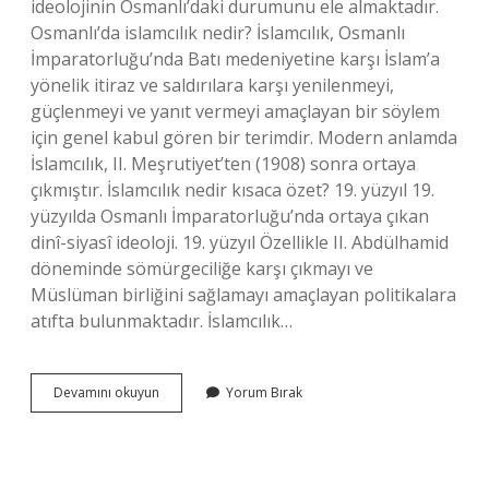
ideolojinin Osmanlı’daki durumunu ele almaktadır.
Osmanlı’da islamcılık nedir? İslamcılık, Osmanlı
İmparatorluğu’nda Batı medeniyetine karşı İslam’a
yönelik itiraz ve saldırılara karşı yenilenmeyi,
güçlenmeyi ve yanıt vermeyi amaçlayan bir söylem
için genel kabul gören bir terimdir. Modern anlamda
İslamcılık, II. Meşrutiyet’ten (1908) sonra ortaya
çıkmıştır. İslamcılık nedir kısaca özet? 19. yüzyıl 19.
yüzyılda Osmanlı İmparatorluğu’nda ortaya çıkan
dinî-siyasî ideoloji. 19. yüzyıl Özellikle II. Abdülhamid
döneminde sömürgeciliğe karşı çıkmayı ve
Müslüman birliğini sağlamayı amaçlayan politikalara
atıfta bulunmaktadır. İslamcılık…
İSlamcılık
Devamını okuyun
Yorum Bırak
Nedir
Inkılap
Tarihi