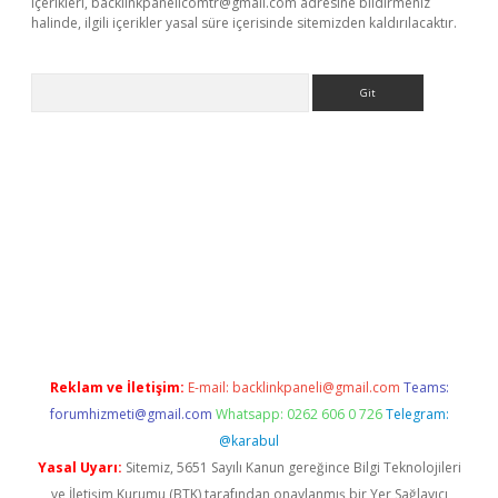
içerikleri,
backlinkpanelicomtr@gmail.com
adresine bildirmeniz
halinde, ilgili içerikler yasal süre içerisinde sitemizden kaldırılacaktır.
Arama
dcasino giriş
Reklam ve İletişim:
E-mail:
backlinkpaneli@gmail.com
Teams:
forumhizmeti@gmail.com
Whatsapp: 0262 606 0 726
Telegram:
@karabul
Yasal Uyarı:
Sitemiz, 5651 Sayılı Kanun gereğince Bilgi Teknolojileri
ve İletişim Kurumu (BTK) tarafından onaylanmış bir Yer Sağlayıcı