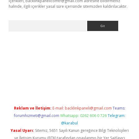
içerikleri,
backlinkpanelicomtr@gmail.com
adresine bildirmeniz
halinde, ilgili içerikler yasal süre içerisinde sitemizden kaldırılacaktır.
Arama
dcasino giriş
Reklam ve İletişim:
E-mail:
backlinkpaneli@gmail.com
Teams:
forumhizmeti@gmail.com
Whatsapp: 0262 606 0 726
Telegram:
@karabul
Yasal Uyarı:
Sitemiz, 5651 Sayılı Kanun gereğince Bilgi Teknolojileri
ve İletişim Kurumu (BTK) tarafından onaylanmış bir Yer Sağlayıcı