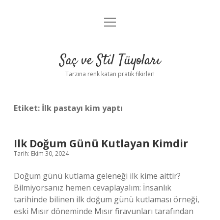
menüyü
Anasayfa
aç
Gizlilik Politikası
Saç ve Stil Tüyoları
Yasal Uyarı
Tarzına renk katan pratik fikirler!
Hakkımızda
Etiket:
İlk pastayı kim yaptı
Ilk Doğum Günü Kutlayan Kimdir
Tarih: Ekim 30, 2024
Doğum günü kutlama geleneği ilk kime aittir?
Bilmiyorsanız hemen cevaplayalım: İnsanlık
tarihinde bilinen ilk doğum günü kutlaması örneği,
eski Mısır döneminde Mısır firavunları tarafından