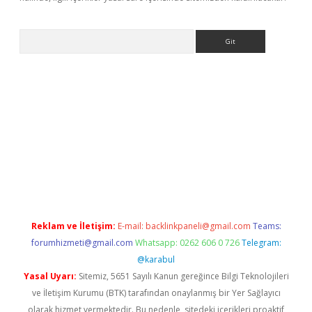
Arama
 giriş
Reklam ve İletişim:
E-mail:
backlinkpaneli@gmail.com
Teams:
forumhizmeti@gmail.com
Whatsapp: 0262 606 0 726
Telegram:
@karabul
Yasal Uyarı:
Sitemiz, 5651 Sayılı Kanun gereğince Bilgi Teknolojileri
ve İletişim Kurumu (BTK) tarafından onaylanmış bir Yer Sağlayıcı
olarak hizmet vermektedir. Bu nedenle, sitedeki içerikleri proaktif