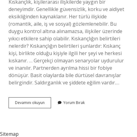
Kıskançlık, kişilerarası ilişkilerde yaygın bir
deneyimdir. Genellikle güvensizlik, korku ve aidiyet
eksikliğinden kaynaklanır. Her türlü ilişkide
(romantik, aile, iş ve sosyal) gözlemlenebilir. Bu
duygu kontrol altına alınamazsa, ilişkiler üzerinde
yıkıcı etkilere sahip olabilir. Kıskançlığın belirtileri
nelerdir? Kıskançlığın belirtileri şunlardır: Kıskanç
kişi, birlikte olduğu kişiyle ilgili her şeyi ve herkesi
kıskanır. … Gerçekçi olmayan senaryolar uydurulur
ve inanılır. Partnerden ayrılma hissi bir fobiye
dönüşür. Basit olaylarda bile dürtüsel davranışlar
belirgindir. Saldırganlık ve şiddete eğilim vardır.…
Ilişkide
Devamını okuyun
Yorum Bırak
Kıskançlık
Ne
Zaman
Başlar
Sitemap