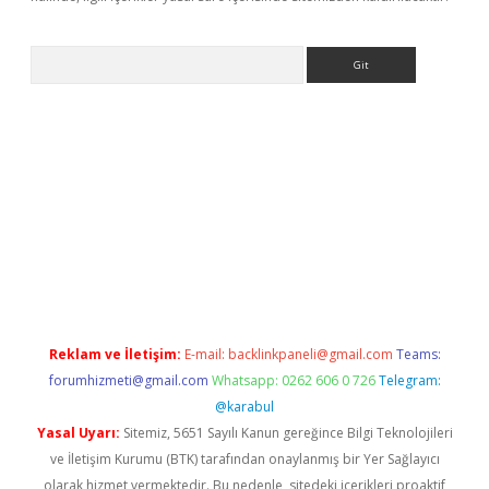
Arama
dcasino giriş
Reklam ve İletişim:
E-mail:
backlinkpaneli@gmail.com
Teams:
forumhizmeti@gmail.com
Whatsapp: 0262 606 0 726
Telegram:
@karabul
Yasal Uyarı:
Sitemiz, 5651 Sayılı Kanun gereğince Bilgi Teknolojileri
ve İletişim Kurumu (BTK) tarafından onaylanmış bir Yer Sağlayıcı
olarak hizmet vermektedir. Bu nedenle, sitedeki içerikleri proaktif