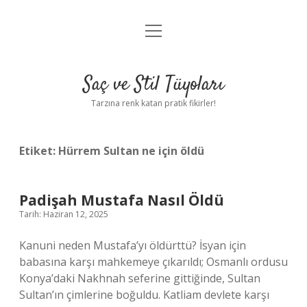
menüyü
Anasayfa
aç
Gizlilik Politikası
Saç ve Stil Tüyoları
Yasal Uyarı
Tarzına renk katan pratik fikirler!
Hakkımızda
Etiket:
Hürrem Sultan ne için öldü
Padişah Mustafa Nasıl Öldü
Tarih: Haziran 12, 2025
Kanuni neden Mustafa’yı öldürttü? İsyan için
babasına karşı mahkemeye çıkarıldı; Osmanlı ordusu
Konya’daki Nakhnah seferine gittiğinde, Sultan
Sultan’ın çimlerine boğuldu. Katliam devlete karşı