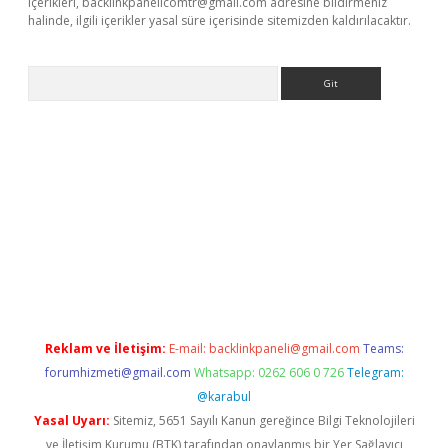
içerikleri,
backlinkpanelicomtr@gmail.com
adresine bildirmeniz
halinde, ilgili içerikler yasal süre içerisinde sitemizden kaldırılacaktır.
Arama
dcasino giriş
Reklam ve İletişim:
E-mail:
backlinkpaneli@gmail.com
Teams:
forumhizmeti@gmail.com
Whatsapp: 0262 606 0 726
Telegram:
@karabul
Yasal Uyarı:
Sitemiz, 5651 Sayılı Kanun gereğince Bilgi Teknolojileri
ve İletişim Kurumu (BTK) tarafından onaylanmış bir Yer Sağlayıcı