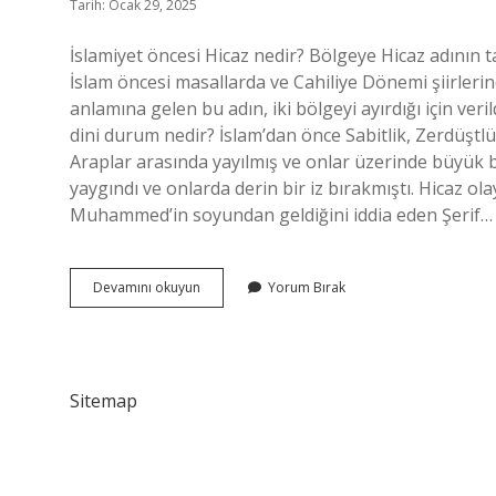
Tarih: Ocak 29, 2025
İslamiyet öncesi Hicaz nedir? Bölgeye Hicaz adının t
İslam öncesi masallarda ve Cahiliye Dönemi şiirlerind
anlamına gelen bu adın, iki bölgeyi ayırdığı için veri
dini durum nedir? İslam’dan önce Sabitlik, Zerdüştlük,
Araplar arasında yayılmış ve onlar üzerinde büyük bi
yaygındı ve onlarda derin bir iz bırakmıştı. Hicaz ol
Muhammed’in soyundan geldiğini iddia eden Şerif…
Risalet
Devamını okuyun
Yorum Bırak
Öncesi
Hicaz
Nedir
Sitemap