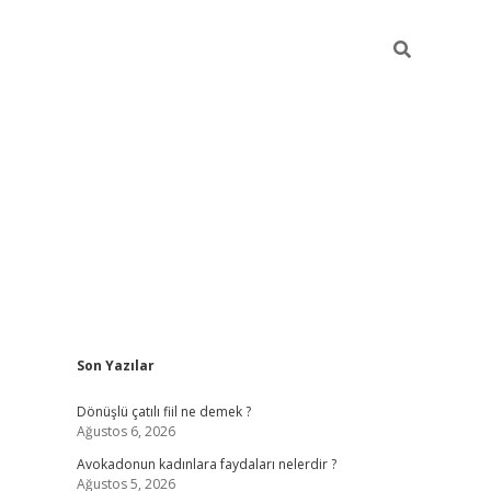
Sidebar
Son Yazılar
vdcasino giriş
Dönüşlü çatılı fiil ne demek ?
Ağustos 6, 2026
Avokadonun kadınlara faydaları nelerdir ?
Ağustos 5, 2026