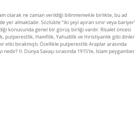
am olarak ne zaman verildiği bilinmemekle birlikte, bu ad
e yer almaktadır. Sözlükte “iki şeyi ayıran sınır veya bariyer
ldiği konusunda genel bir görüş birliği vardır. Risalet öncesi
 putperestlik, Hamfilik, Yahudilik ve Hıristiyanlık gibi dinler
r etki bırakmıştı. Özellikle putperestlik Araplar arasında
ayı nedir? II. Dünya Savaşı sırasında 1915’te, İslam peygamber