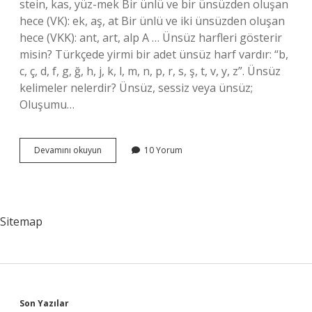
stein, kas, yüz-mek Bir ünlü ve bir ünsüzden oluşan
hece (VK): ek, aş, at Bir ünlü ve iki ünsüzden oluşan
hece (VKK): ant, art, alp A … Ünsüz harfleri gösterir
misin? Türkçede yirmi bir adet ünsüz harf vardır: “b,
c, ç, d, f, g, ğ, h, j, k, l, m, n, p, r, s, ş, t, v, y, z”. Ünsüz
kelimeler nelerdir? Ünsüz, sessiz veya ünsüz;
Oluşumu…
Ünsüz
Devamını okuyun
10 Yorum
Hece
Ne
Demek
Sitemap
Son Yazılar