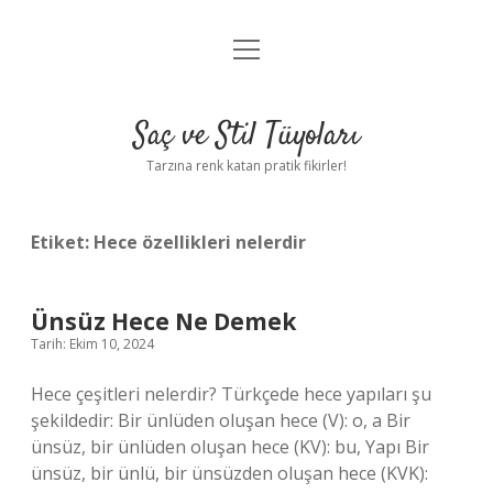
menüyü
Anasayfa
aç
Gizlilik Politikası
Saç ve Stil Tüyoları
Yasal Uyarı
Tarzına renk katan pratik fikirler!
Hakkımızda
Etiket:
Hece özellikleri nelerdir
Ünsüz Hece Ne Demek
Tarih: Ekim 10, 2024
Hece çeşitleri nelerdir? Türkçede hece yapıları şu
şekildedir: Bir ünlüden oluşan hece (V): o, a Bir
ünsüz, bir ünlüden oluşan hece (KV): bu, Yapı Bir
ünsüz, bir ünlü, bir ünsüzden oluşan hece (KVK):