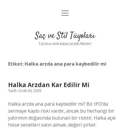
menüyü
Anasayfa
aç
Gizlilik Politikası
Saç ve Stil Tüyoları
Yasal Uyarı
Tarzına renk katan pratik fikirler!
Hakkımızda
Etiket:
Halka arzda ana para kaybedilir mi
Halka Arzdan Kar Edilir Mi
Tarih: Ocak 26, 2025
Halka arzda ana para kaybedilir mi? Bir IPO’da
sermaye kaybı riski vardır, ancak bu herhangi bir
yatırımın doğasında bulunan bir risktir. Halka açık
hisse senetleri satın almak, değeri şirket