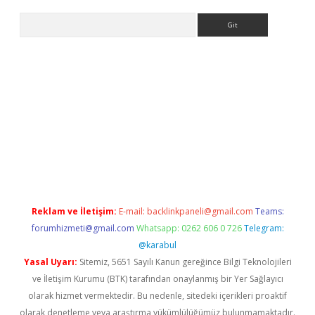
Arama
dcasino giriş
Reklam ve İletişim:
E-mail:
backlinkpaneli@gmail.com
Teams:
forumhizmeti@gmail.com
Whatsapp: 0262 606 0 726
Telegram:
@karabul
Yasal Uyarı:
Sitemiz, 5651 Sayılı Kanun gereğince Bilgi Teknolojileri
ve İletişim Kurumu (BTK) tarafından onaylanmış bir Yer Sağlayıcı
olarak hizmet vermektedir. Bu nedenle, sitedeki içerikleri proaktif
olarak denetleme veya araştırma yükümlülüğümüz bulunmamaktadır.