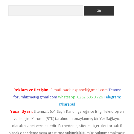
Arama
casino giriş
Reklam ve İletişim:
E-mail:
backlinkpaneli@gmail.com
Teams:
forumhizmeti@gmail.com
Whatsapp: 0262 606 0 726
Telegram:
@karabul
Yasal Uyarı:
Sitemiz, 5651 Sayılı Kanun gereğince Bilgi Teknolojileri
ve İletişim Kurumu (BTK) tarafından onaylanmış bir Yer Sağlayıcı
olarak hizmet vermektedir. Bu nedenle, sitedeki içerikleri proaktif
olarak denetleme veya araştırma yükümlülüğümüz bulunmamaktadır.