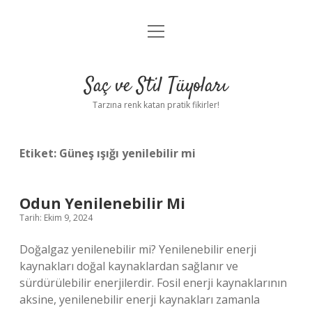
menüyü
Anasayfa
aç
Gizlilik Politikası
Saç ve Stil Tüyoları
Yasal Uyarı
Tarzına renk katan pratik fikirler!
Hakkımızda
Etiket:
Güneş ışığı yenilebilir mi
Odun Yenilenebilir Mi
Tarih: Ekim 9, 2024
Doğalgaz yenilenebilir mi? Yenilenebilir enerji
kaynakları doğal kaynaklardan sağlanır ve
sürdürülebilir enerjilerdir. Fosil enerji kaynaklarının
aksine, yenilenebilir enerji kaynakları zamanla