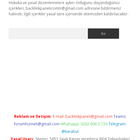
Hukuka ve yasal düzenlemelere aykırı olduğunu düşündüğünüz
içerikleri,
backlinkpanelicomtr@gmail.com
adresine bildirmeniz
halinde, ilgili içerikler yasal süre içerisinde sitemizden kaldırılacaktır.
Arama
dcasino giriş
Reklam ve İletişim:
E-mail:
backlinkpaneli@gmail.com
Teams:
forumhizmeti@gmail.com
Whatsapp: 0262 606 0 726
Telegram:
@karabul
Yasal Uyarı:
Sitemiz, 5651 Sayılı Kanun gereğince Bilgi Teknolojileri