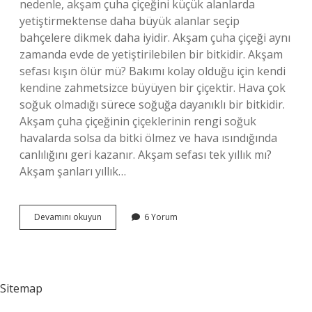
nedenle, akşam çuha çiçeğini küçük alanlarda
yetiştirmektense daha büyük alanlar seçip
bahçelere dikmek daha iyidir. Akşam çuha çiçeği aynı
zamanda evde de yetiştirilebilen bir bitkidir. Akşam
sefası kışın ölür mü? Bakımı kolay olduğu için kendi
kendine zahmetsizce büyüyen bir çiçektir. Hava çok
soğuk olmadığı sürece soğuğa dayanıklı bir bitkidir.
Akşam çuha çiçeğinin çiçeklerinin rengi soğuk
havalarda solsa da bitki ölmez ve hava ısındığında
canlılığını geri kazanır. Akşam sefası tek yıllık mı?
Akşam şanları yıllık…
Akşam
Devamını okuyun
6 Yorum
Sefası
Ne
Kadar
Büyür
Sitemap