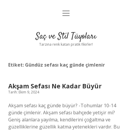
menüyü
Anasayfa
aç
Gizlilik Politikası
Saç ve Stil Tüyoları
Yasal Uyarı
Tarzına renk katan pratik fikirler!
Hakkımızda
Etiket:
Gündüz sefası kaç günde çimlenir
Akşam Sefası Ne Kadar Büyür
Tarih: Ekim 9, 2024
Akşam sefası kaç günde büyür? -Tohumlar 10-14
günde çimlenir. Akşam sefası bahçede yetişir mi?
Geniş alanlara yayılma, kendilerini çoğaltma ve
güzelliklerine güzellik katma yetenekleri vardır. Bu