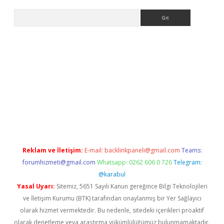
Arama
dcasino giriş
Reklam ve İletişim:
E-mail:
backlinkpaneli@gmail.com
Teams:
forumhizmeti@gmail.com
Whatsapp: 0262 606 0 726
Telegram:
@karabul
Yasal Uyarı:
Sitemiz, 5651 Sayılı Kanun gereğince Bilgi Teknolojileri
ve İletişim Kurumu (BTK) tarafından onaylanmış bir Yer Sağlayıcı
olarak hizmet vermektedir. Bu nedenle, sitedeki içerikleri proaktif
olarak denetleme veya araştırma yükümlülüğümüz bulunmamaktadır.