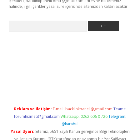
içerikleri,
backlinkpanelicomtr@gmail.com
adresine bildirmeniz
halinde, ilgili içerikler yasal süre içerisinde sitemizden kaldırılacaktır.
Arama
dcasino giriş
Reklam ve İletişim:
E-mail:
backlinkpaneli@gmail.com
Teams:
forumhizmeti@gmail.com
Whatsapp: 0262 606 0 726
Telegram:
@karabul
Yasal Uyarı:
Sitemiz, 5651 Sayılı Kanun gereğince Bilgi Teknolojileri
ve İletişim Kurumu (BTK) tarafından onaylanmış bir Yer Sağlayıcı