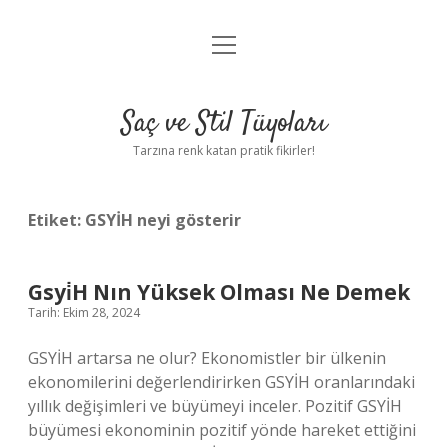
menüyü
Anasayfa
aç
Gizlilik Politikası
Saç ve Stil Tüyoları
Yasal Uyarı
Tarzına renk katan pratik fikirler!
Hakkımızda
Etiket:
GSYİH neyi gösterir
Gsyi̇H Nın Yüksek Olması Ne Demek
Tarih: Ekim 28, 2024
GSYİH artarsa ne olur? Ekonomistler bir ülkenin
ekonomilerini değerlendirirken GSYİH oranlarındaki
yıllık değişimleri ve büyümeyi inceler. Pozitif GSYİH
büyümesi ekonominin pozitif yönde hareket ettiğini