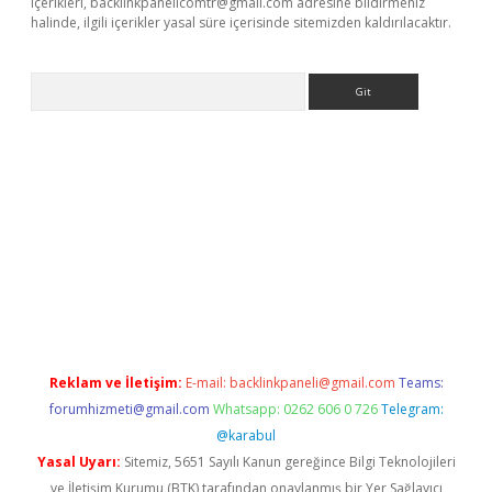
içerikleri,
backlinkpanelicomtr@gmail.com
adresine bildirmeniz
halinde, ilgili içerikler yasal süre içerisinde sitemizden kaldırılacaktır.
Arama
dcasino giriş
Reklam ve İletişim:
E-mail:
backlinkpaneli@gmail.com
Teams:
forumhizmeti@gmail.com
Whatsapp: 0262 606 0 726
Telegram:
@karabul
Yasal Uyarı:
Sitemiz, 5651 Sayılı Kanun gereğince Bilgi Teknolojileri
ve İletişim Kurumu (BTK) tarafından onaylanmış bir Yer Sağlayıcı