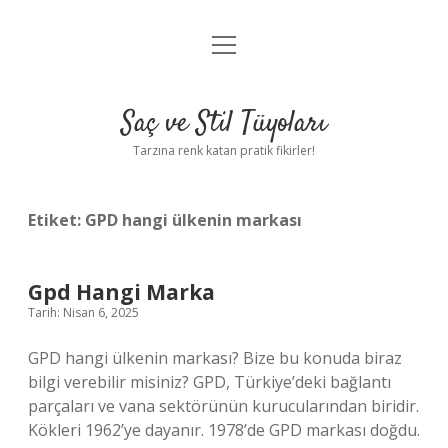
menüyü
Anasayfa
aç
Gizlilik Politikası
Saç ve Stil Tüyoları
Yasal Uyarı
Tarzına renk katan pratik fikirler!
Hakkımızda
Etiket:
GPD hangi ülkenin markası
Gpd Hangi Marka
Tarih: Nisan 6, 2025
GPD hangi ülkenin markası? Bize bu konuda biraz
bilgi verebilir misiniz? GPD, Türkiye’deki bağlantı
parçaları ve vana sektörünün kurucularından biridir.
Kökleri 1962’ye dayanır. 1978’de GPD markası doğdu.