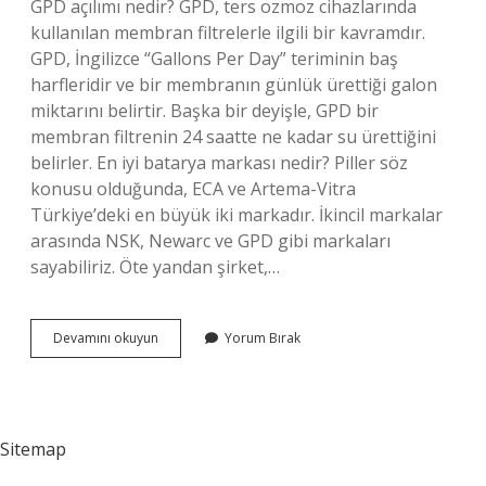
GPD açılımı nedir? GPD, ters ozmoz cihazlarında
kullanılan membran filtrelerle ilgili bir kavramdır.
GPD, İngilizce “Gallons Per Day” teriminin baş
harfleridir ve bir membranın günlük ürettiği galon
miktarını belirtir. Başka bir deyişle, GPD bir
membran filtrenin 24 saatte ne kadar su ürettiğini
belirler. En iyi batarya markası nedir? Piller söz
konusu olduğunda, ECA ve Artema-Vitra
Türkiye’deki en büyük iki markadır. İkincil markalar
arasında NSK, Newarc ve GPD gibi markaları
sayabiliriz. Öte yandan şirket,…
Gpd
Devamını okuyun
Yorum Bırak
Hangi
Marka
Sitemap