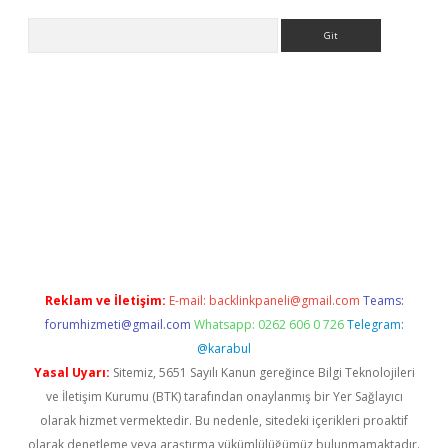
Arama
vdcasino giriş
Reklam ve İletişim:
E-mail:
backlinkpaneli@gmail.com
Teams:
forumhizmeti@gmail.com
Whatsapp: 0262 606 0 726
Telegram:
@karabul
Yasal Uyarı:
Sitemiz, 5651 Sayılı Kanun gereğince Bilgi Teknolojileri
ve İletişim Kurumu (BTK) tarafından onaylanmış bir Yer Sağlayıcı
olarak hizmet vermektedir. Bu nedenle, sitedeki içerikleri proaktif
olarak denetleme veya araştırma yükümlülüğümüz bulunmamaktadır.