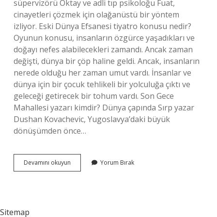
süpervizörü Oktay ve adli tıp psikoloğu Fuat,
cinayetleri çözmek için olağanüstü bir yöntem
izliyor. Eski Dünya Efsanesi tiyatro konusu nedir?
Oyunun konusu, insanların özgürce yaşadıkları ve
doğayı nefes alabilecekleri zamandı. Ancak zaman
değişti, dünya bir çöp haline geldi. Ancak, insanların
nerede olduğu her zaman umut vardı. İnsanlar ve
dünya için bir çocuk tehlikeli bir yolculuğa çıktı ve
geleceği getirecek bir tohum vardı. Son Gece
Mahallesi yazarı kimdir? Dünya çapında Sırp yazar
Dushan Kovachevic, Yugoslavya’daki büyük
dönüşümden önce…
Lena
Devamını okuyun
Yorum Bırak
Leyla
Ve
Diğerleri
Kaç
Dk
Sitemap