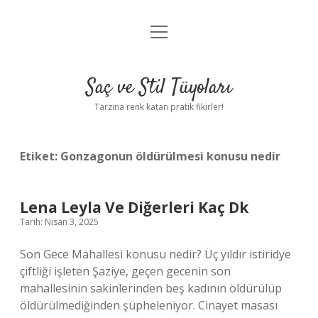
menüyü
Anasayfa
aç
Gizlilik Politikası
Saç ve Stil Tüyoları
Yasal Uyarı
Tarzına renk katan pratik fikirler!
Hakkımızda
Etiket:
Gonzagonun öldürülmesi konusu nedir
Lena Leyla Ve Diğerleri Kaç Dk
Tarih: Nisan 3, 2025
Son Gece Mahallesi konusu nedir? Üç yıldır istiridye
çiftliği işleten Şaziye, geçen gecenin son
mahallesinin sakinlerinden beş kadının öldürülüp
öldürülmediğinden şüpheleniyor. Cinayet masası