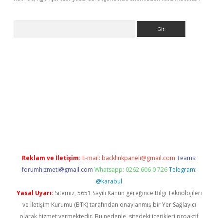
Arama
dcasino giriş
Reklam ve İletişim:
E-mail:
backlinkpaneli@gmail.com
Teams:
forumhizmeti@gmail.com
Whatsapp: 0262 606 0 726
Telegram:
@karabul
Yasal Uyarı:
Sitemiz, 5651 Sayılı Kanun gereğince Bilgi Teknolojileri
ve İletişim Kurumu (BTK) tarafından onaylanmış bir Yer Sağlayıcı
olarak hizmet vermektedir. Bu nedenle, sitedeki içerikleri proaktif