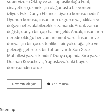
süpervizörü Oktay ve adli tıp psikoloğu Fuat,
cinayetleri çözmek için olağanüstü bir yöntem
izliyor. Eski Dünya Efsanesi tiyatro konusu nedir?
Oyunun konusu, insanların özgürce yaşadıkları ve
doğayı nefes alabilecekleri zamandı. Ancak zaman
değişti, dünya bir çöp haline geldi. Ancak, insanların
nerede olduğu her zaman umut vardı. İnsanlar ve
dünya için bir çocuk tehlikeli bir yolculuğa çıktı ve
geleceği getirecek bir tohum vardı. Son Gece
Mahallesi yazarı kimdir? Dünya çapında Sırp yazar
Dushan Kovachevic, Yugoslavya’daki büyük
dönüşümden önce…
Lena
Devamını okuyun
Yorum Bırak
Leyla
Ve
Diğerleri
Kaç
Dk
Sitemap