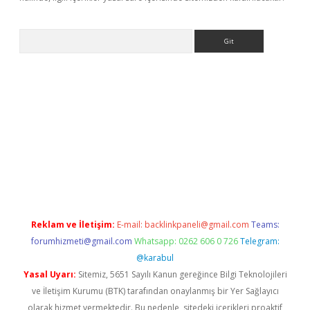
Arama
dcasino giriş
Reklam ve İletişim:
E-mail:
backlinkpaneli@gmail.com
Teams:
forumhizmeti@gmail.com
Whatsapp: 0262 606 0 726
Telegram:
@karabul
Yasal Uyarı:
Sitemiz, 5651 Sayılı Kanun gereğince Bilgi Teknolojileri
ve İletişim Kurumu (BTK) tarafından onaylanmış bir Yer Sağlayıcı
olarak hizmet vermektedir. Bu nedenle, sitedeki içerikleri proaktif