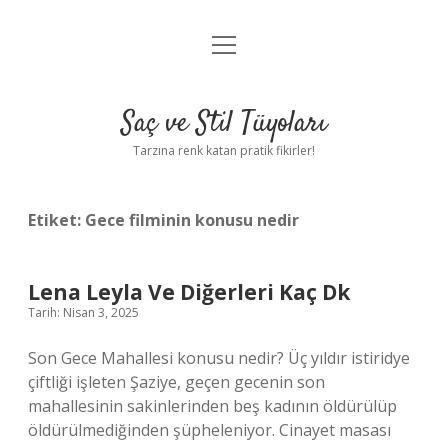
menüyü
Anasayfa
aç
Gizlilik Politikası
Saç ve Stil Tüyoları
Yasal Uyarı
Tarzına renk katan pratik fikirler!
Hakkımızda
Etiket:
Gece filminin konusu nedir
Lena Leyla Ve Diğerleri Kaç Dk
Tarih: Nisan 3, 2025
Son Gece Mahallesi konusu nedir? Üç yıldır istiridye
çiftliği işleten Şaziye, geçen gecenin son
mahallesinin sakinlerinden beş kadının öldürülüp
öldürülmediğinden şüpheleniyor. Cinayet masası