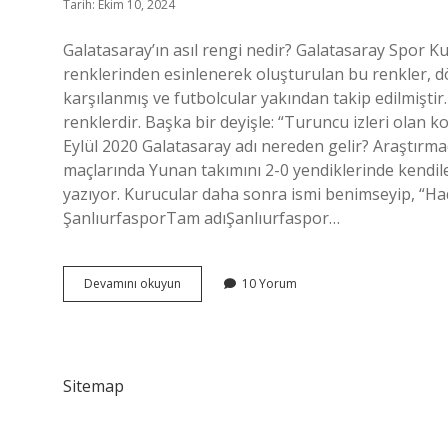
Tarih: Ekim 10, 2024
Galatasaray’ın asıl rengi nedir? Galatasaray Spor Ku
renklerinden esinlenerek oluşturulan bu renkler, d
karşılanmış ve futbolcular yakından takip edilmiştir
renklerdir. Başka bir deyişle: “Turuncu izleri olan koy
Eylül 2020 Galatasaray adı nereden gelir? Araştırmac
maçlarında Yunan takımını 2-0 yendiklerinde kendil
yazıyor. Kurucular daha sonra ismi benimseyip, “Hadi
ŞanlıurfasporTam adıŞanlıurfaspor…
Galatasarayın
Devamını okuyun
10 Yorum
Gerçek
Rengi
Ne
Sitemap