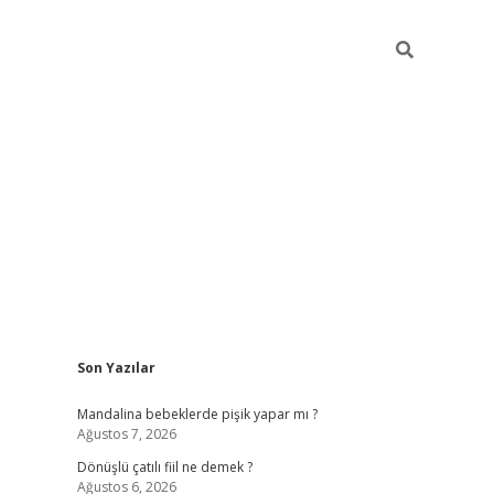
Sidebar
Son Yazılar
vdcasino g
Mandalina bebeklerde pişik yapar mı ?
Ağustos 7, 2026
Dönüşlü çatılı fiil ne demek ?
Ağustos 6, 2026