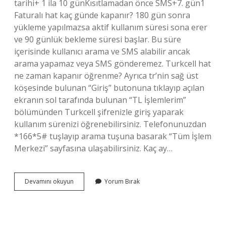
tarihi+ 1 ila 10 günKısıtlamadan önce SMS+7. gün1
Faturalı hat kaç günde kapanır? 180 gün sonra
yükleme yapılmazsa aktif kullanım süresi sona erer
ve 90 günlük bekleme süresi başlar. Bu süre
içerisinde kullanıcı arama ve SMS alabilir ancak
arama yapamaz veya SMS gönderemez. Turkcell hat
ne zaman kapanır öğrenme? Ayrıca tr’nin sağ üst
köşesinde bulunan “Giriş” butonuna tıklayıp açılan
ekranın sol tarafında bulunan “TL İşlemlerim”
bölümünden Turkcell şifrenizle giriş yaparak
kullanım sürenizi öğrenebilirsiniz. Telefonunuzdan
*166*5# tuşlayıp arama tuşuna basarak “Tüm İşlem
Merkezi” sayfasına ulaşabilirsiniz. Kaç ay…
Turkcell
Devamını okuyun
Yorum Bırak
Faturalı
Hat
Ne
Zaman