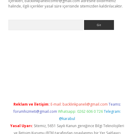
içerikleri,
backlinkpanelicomtr@gmail.com
adresine bildirmeniz
halinde, ilgili içerikler yasal süre içerisinde sitemizden kaldırılacaktır.
Arama
dcasino giriş
Reklam ve İletişim:
E-mail:
backlinkpaneli@gmail.com
Teams:
forumhizmeti@gmail.com
Whatsapp: 0262 606 0 726
Telegram:
@karabul
Yasal Uyarı:
Sitemiz, 5651 Sayılı Kanun gereğince Bilgi Teknolojileri
ve İletişim Kurumu (BTK) tarafından onaylanmış bir Yer Sağlayıcı