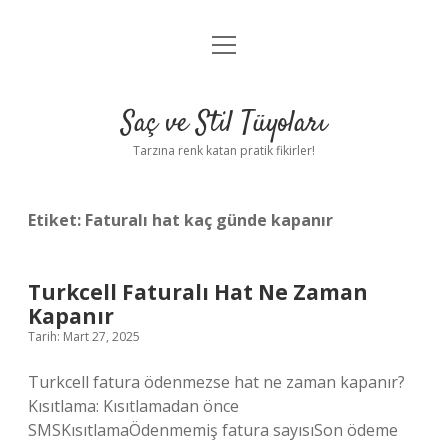
menüyü
Anasayfa
aç
Gizlilik Politikası
Saç ve Stil Tüyoları
Yasal Uyarı
Tarzına renk katan pratik fikirler!
Hakkımızda
Etiket:
Faturalı hat kaç günde kapanır
Turkcell Faturalı Hat Ne Zaman
Kapanır
Tarih: Mart 27, 2025
Turkcell fatura ödenmezse hat ne zaman kapanır?
Kısıtlama: Kısıtlamadan önce
SMSKısıtlamaÖdenmemiş fatura sayısıSon ödeme