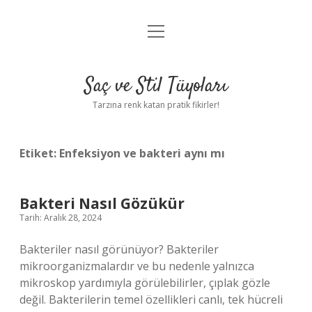
menüyü
Anasayfa
aç
Gizlilik Politikası
Saç ve Stil Tüyoları
Yasal Uyarı
Tarzına renk katan pratik fikirler!
Hakkımızda
Etiket:
Enfeksiyon ve bakteri aynı mı
Bakteri Nasıl Gözükür
Tarih: Aralık 28, 2024
Bakteriler nasıl görünüyor? Bakteriler
mikroorganizmalardır ve bu nedenle yalnızca
mikroskop yardımıyla görülebilirler, çıplak gözle
değil. Bakterilerin temel özellikleri canlı, tek hücreli