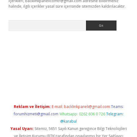
içerikleri,
backlinkpanelicomtr@gmail.com
adresine bildirmeniz
halinde, ilgili içerikler yasal süre içerisinde sitemizden kaldırılacaktır.
Arama
dcasino giriş
Reklam ve İletişim:
E-mail:
backlinkpaneli@gmail.com
Teams:
forumhizmeti@gmail.com
Whatsapp: 0262 606 0 726
Telegram:
@karabul
Yasal Uyarı:
Sitemiz, 5651 Sayılı Kanun gereğince Bilgi Teknolojileri
ve İletişim Kurumu (BTK) tarafından onaylanmış bir Yer Sağlayıcı