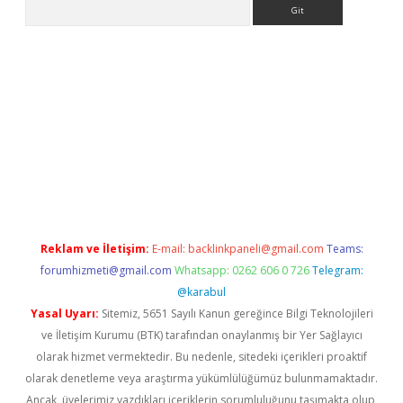
Arama
dcasino giriş
Reklam ve İletişim:
E-mail:
backlinkpaneli@gmail.com
Teams:
forumhizmeti@gmail.com
Whatsapp: 0262 606 0 726
Telegram:
@karabul
Yasal Uyarı:
Sitemiz, 5651 Sayılı Kanun gereğince Bilgi Teknolojileri
ve İletişim Kurumu (BTK) tarafından onaylanmış bir Yer Sağlayıcı
olarak hizmet vermektedir. Bu nedenle, sitedeki içerikleri proaktif
olarak denetleme veya araştırma yükümlülüğümüz bulunmamaktadır.
Ancak, üyelerimiz yazdıkları içeriklerin sorumluluğunu taşımakta olup,