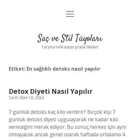
menüyü
Anasayfa
aç
Gizlilik Politikası
Saç ve Stil Tüyoları
Yasal Uyarı
Tarzına renk katan pratik fikirler!
Hakkımızda
Etiket:
En sağlıklı detoks nasıl yapılır
Detox Diyeti Nasıl Yapılır
Tarih: Ekim 10, 2024
7 günlük detoks kaç kilo verdirir? Birçok kişi 7
günlük detoks diyeti uygulayarak ne kadar kilo
vereceğini merak ediyor. Bu sonuç herkes için aynı
olmayacak ancak genel olarak haftada ortalama 4