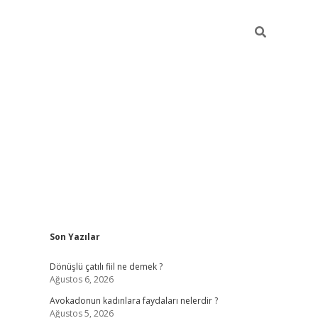
Sidebar
Son Yazılar
vdcasino g
Dönüşlü çatılı fiil ne demek ?
Ağustos 6, 2026
Avokadonun kadınlara faydaları nelerdir ?
Ağustos 5, 2026