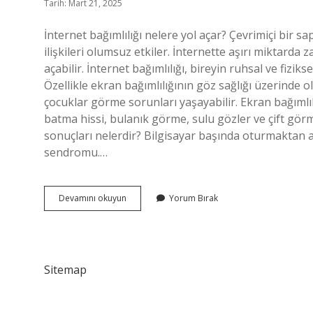
Tarih: Mart 21, 2025
İnternet bağımlılığı nelere yol açar? Çevrimiçi bir sa
ilişkileri olumsuz etkiler. İnternette aşırı miktard
açabilir. İnternet bağımlılığı, bireyin ruhsal ve fiziks
Özellikle ekran bağımlılığının göz sağlığı üzerinde
çocuklar görme sorunları yaşayabilir. Ekran bağımlıl
batma hissi, bulanık görme, sulu gözler ve çift görm
sonuçları nelerdir? Bilgisayar başında oturmaktan aşa
sendromu.…
Internet
Devamını okuyun
Yorum Bırak
Bağımlılığı
Nelere
Sebep
Olur
Sitemap