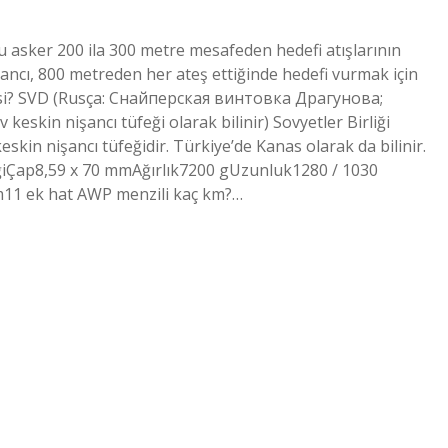
u asker 200 ila 300 metre mesafeden hedefi atışlarının
işancı, 800 metreden her ateş ettiğinde hedefi vurmak için
angisi? SVD (Rusça: Снайперская винтовка Драгунова;
kin nişancı tüfeği olarak bilinir) Sovyetler Birliği
eskin nişancı tüfeğidir. Türkiye’de Kanas olarak da bilinir.
eğiÇap8,59 x 70 mmAğırlık7200 gUzunluk1280 / 1030
1 ek hat AWP menzili kaç km?…