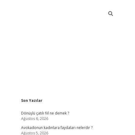
Sidebar
Son Yazılar
vdcasino g
Dönüşlü çatılı fiil ne demek ?
Ağustos 6, 2026
Avokadonun kadınlara faydaları nelerdir ?
Ağustos 5, 2026