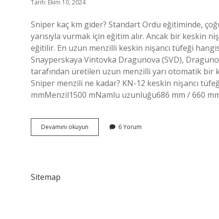
Tarih: Ekim 10, 2024
Sniper kaç km gider? Standart Ordu eğitiminde, çoğ
yarısıyla vurmak için eğitim alır. Ancak bir keskin n
eğitilir. En uzun menzilli keskin nişancı tüfeği h
Snayperskaya Vintovka Dragunova (SVD), Dragunov kes
tarafından üretilen uzun menzilli yarı otomatik bir k
Sniper menzili ne kadar? KN-12 keskin nişancı tüf
mmMenzil1500 mNamlu uzunluğu686 mm / 660 mm1
Dünyanın
Devamını okuyun
6 Yorum
En
Uzun
Menzilli
Silahı
Kaç
Sitemap
Metre