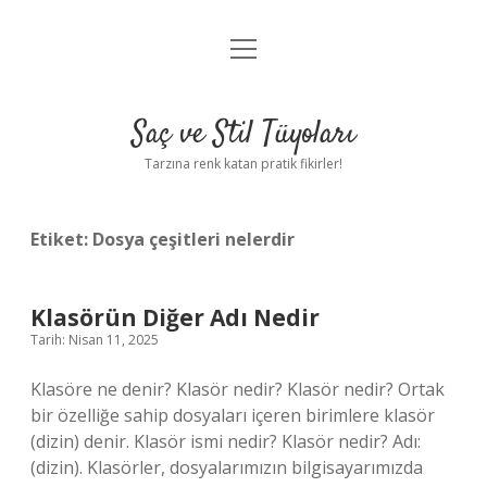
menüyü
Anasayfa
aç
Gizlilik Politikası
Saç ve Stil Tüyoları
Yasal Uyarı
Tarzına renk katan pratik fikirler!
Hakkımızda
Etiket:
Dosya çeşitleri nelerdir
Klasörün Diğer Adı Nedir
Tarih: Nisan 11, 2025
Klasöre ne denir? Klasör nedir? Klasör nedir? Ortak
bir özelliğe sahip dosyaları içeren birimlere klasör
(dizin) denir. Klasör ismi nedir? Klasör nedir? Adı:
(dizin). Klasörler, dosyalarımızın bilgisayarımızda