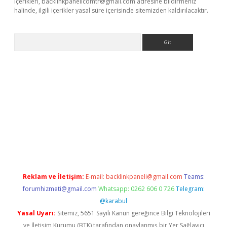
içerikleri,
backlinkpanelicomtr@gmail.com
adresine bildirmeniz
halinde, ilgili içerikler yasal süre içerisinde sitemizden kaldırılacaktır.
Arama
casino giriş
Reklam ve İletişim:
E-mail:
backlinkpaneli@gmail.com
Teams:
forumhizmeti@gmail.com
Whatsapp: 0262 606 0 726
Telegram:
@karabul
Yasal Uyarı:
Sitemiz, 5651 Sayılı Kanun gereğince Bilgi Teknolojileri
ve İletişim Kurumu (BTK) tarafından onaylanmış bir Yer Sağlayıcı