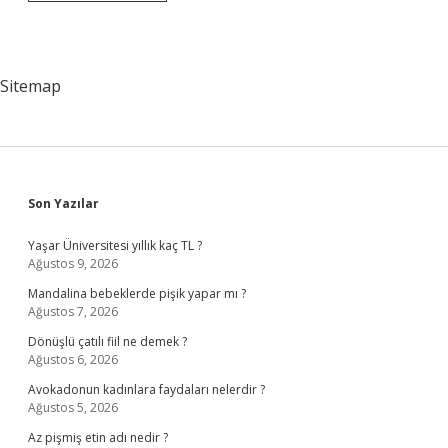
Üniversitesi
Beslenme
Ve
Diyetetik
Bölümü
Sitemap
Var
Mı
Sidebar
Son Yazılar
Yaşar Üniversitesi yıllık kaç TL ?
Ağustos 9, 2026
Mandalina bebeklerde pişik yapar mı ?
Ağustos 7, 2026
Dönüşlü çatılı fiil ne demek ?
Ağustos 6, 2026
Avokadonun kadınlara faydaları nelerdir ?
Ağustos 5, 2026
Az pişmiş etin adı nedir ?