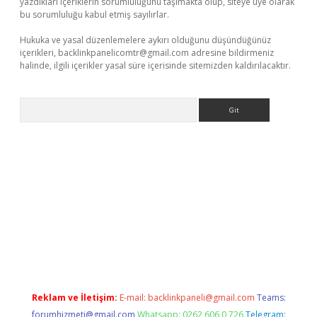
yazdıkları içeriklerin sorumluluğunu taşımakta olup, siteye üye olarak
bu sorumluluğu kabul etmiş sayılırlar.
Hukuka ve yasal düzenlemelere aykırı olduğunu düşündüğünüz
içerikleri,
backlinkpanelicomtr@gmail.com
adresine bildirmeniz
halinde, ilgili içerikler yasal süre içerisinde sitemizden kaldırılacaktır.
Arama
dcasino giriş
Reklam ve İletişim:
E-mail:
backlinkpaneli@gmail.com
Teams:
forumhizmeti@gmail.com
Whatsapp: 0262 606 0 726
Telegram: