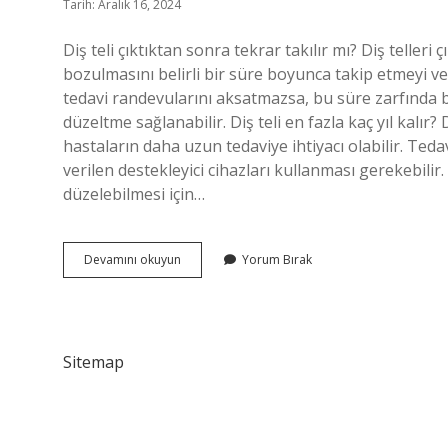
Tarih: Aralık 16, 2024
Diş teli çıktıktan sonra tekrar takılır mı? Diş telleri 
bozulmasını belirli bir süre boyunca takip etmeyi v
tedavi randevularını aksatmazsa, bu süre zarfında 
düzeltme sağlanabilir. Diş teli en fazla kaç yıl kalır? 
hastaların daha uzun tedaviye ihtiyacı olabilir. Ted
verilen destekleyici cihazları kullanması gerekebilir. B
düzelebilmesi için…
Ikinci
Devamını okuyun
Yorum Bırak
Kez
Diş
Teli
Takılır
Mı
Sitemap