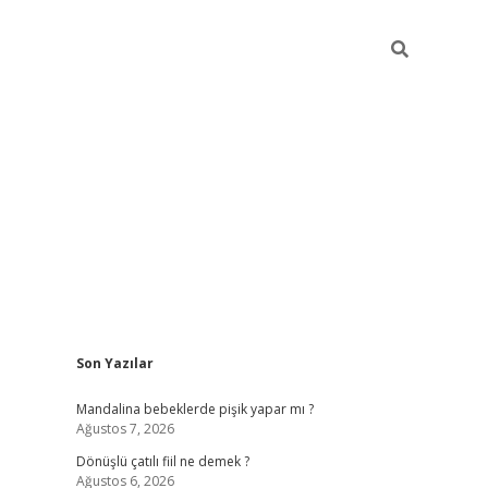
Sidebar
Son Yazılar
vdcasino 
Mandalina bebeklerde pişik yapar mı ?
Ağustos 7, 2026
Dönüşlü çatılı fiil ne demek ?
Ağustos 6, 2026