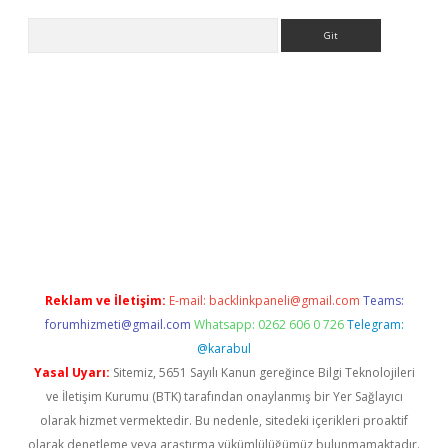
Arama
iriş
Reklam ve İletişim:
E-mail:
backlinkpaneli@gmail.com
Teams:
forumhizmeti@gmail.com
Whatsapp: 0262 606 0 726
Telegram:
@karabul
Yasal Uyarı:
Sitemiz, 5651 Sayılı Kanun gereğince Bilgi Teknolojileri
ve İletişim Kurumu (BTK) tarafından onaylanmış bir Yer Sağlayıcı
olarak hizmet vermektedir. Bu nedenle, sitedeki içerikleri proaktif
olarak denetleme veya araştırma yükümlülüğümüz bulunmamaktadır.