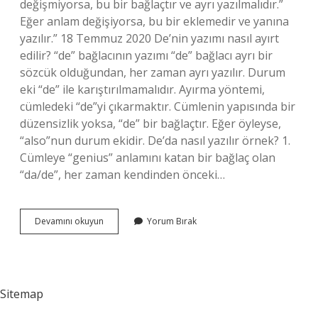
değişmiyorsa, bu bir bağlaçtır ve ayrı yazılmalıdır.”
Eğer anlam değişiyorsa, bu bir eklemedir ve yanına
yazılır.” 18 Temmuz 2020 De’nin yazımı nasıl ayırt
edilir? “de” bağlacının yazımı “de” bağlacı ayrı bir
sözcük olduğundan, her zaman ayrı yazılır. Durum
eki “de” ile karıştırılmamalıdır. Ayırma yöntemi,
cümledeki “de”yi çıkarmaktır. Cümlenin yapısında bir
düzensizlik yoksa, “de” bir bağlaçtır. Eğer öyleyse,
“also”nun durum ekidir. De’da nasıl yazılır örnek? 1.
Cümleye “genius” anlamını katan bir bağlaç olan
“da/de”, her zaman kendinden önceki…
Bugün
Devamını okuyun
Yorum Bırak
De
Yazarken
De
Ayrı
Mı
Sitemap