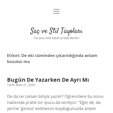
menüyü
Anasayfa
aç
Gizlilik Politikası
Saç ve Stil Tüyoları
Yasal Uyarı
Tarzına renk katan pratik fikirler!
Hakkımızda
Etiket:
De eki cümleden çıkarıldığında anlam
bozulur mu
Bugün De Yazarken De Ayrı Mı
Tarih: Mart 21, 2025
De da ne zaman bitişik yazılır? Öğrencilere bu konu
hakkında pratik bir ipucu da veriliyor: “Eğer de, da
yerine ‘genius’ kelimesini koyduğunuzda anlam