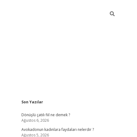
Sidebar
Son Yazılar
vdcasino g
Dönüşlü çatılı fiil ne demek ?
Ağustos 6, 2026
Avokadonun kadınlara faydaları nelerdir ?
Ağustos 5, 2026