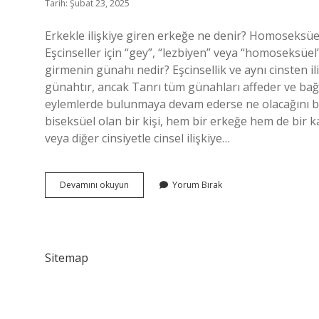
Tarih: Şubat 23, 2025
Erkekle ilişkiye giren erkeğe ne denir? Homoseksüel: B
Eşcinseller için “gey”, “lezbiyen” veya “homoseksüel” 
girmenin günahı nedir? Eşcinsellik ve aynı cinsten iliş
günahtır, ancak Tanrı tüm günahları affeder ve bağış
eylemlerde bulunmaya devam ederse ne olacağını bili
biseksüel olan bir kişi, hem bir erkeğe hem de bir kad
veya diğer cinsiyetle cinsel ilişkiye…
Erkeğin
Devamını okuyun
Yorum Bırak
Erkeğe
Aşık
Olmasına
Ne
Denir
Sitemap