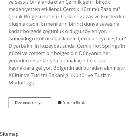
ve sessiz bir alanda olan Çermik şehri birçok
medeniyetten etkilendi. Çermik Kürt mü Zaza mı?
Çemik Bölgesi nüfusu Türkler, Zazas ve Kürtlerden
oluşmaktadır. Ermenilerin birinci dünya savaşına
kadar bölgede çoğunluk olduğu söyleniyor.
Güneydoğu kültürü baskındır. Çermik neyi meşhur?
Diyarbakin’in kuzeybatısında, Çemik Hot Springs’in
güzel ve cömert bir bölgesidir. Dünyanın her
yerinden insanlar şifa bulmak için bu sıcak
kaynaklara geliyor. Bölgenin adı buradan alınmıştır.
Kültür ve Turizm Bakanlığı ›Kültür ve Turizm
Müdürlüğü…
Çermik
Devamını okuyun
Yorum Bırak
Nasil
Bir
Yer
Sitemap