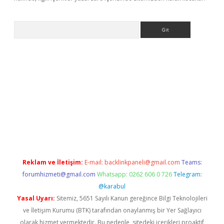
Arama
dcasino giriş
Reklam ve İletişim:
E-mail:
backlinkpaneli@gmail.com
Teams:
forumhizmeti@gmail.com
Whatsapp: 0262 606 0 726
Telegram:
@karabul
Yasal Uyarı:
Sitemiz, 5651 Sayılı Kanun gereğince Bilgi Teknolojileri
ve İletişim Kurumu (BTK) tarafından onaylanmış bir Yer Sağlayıcı
olarak hizmet vermektedir. Bu nedenle, sitedeki içerikleri proaktif