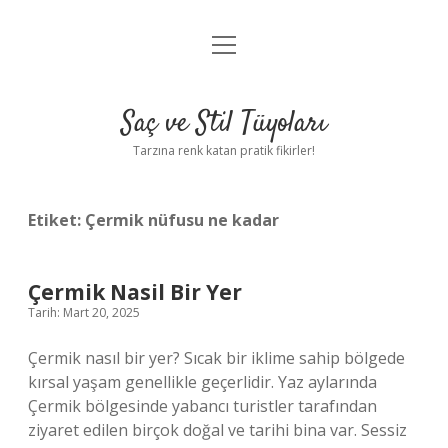
menüyü
Anasayfa
aç
Gizlilik Politikası
Saç ve Stil Tüyoları
Yasal Uyarı
Tarzına renk katan pratik fikirler!
Hakkımızda
Etiket:
Çermik nüfusu ne kadar
Çermik Nasil Bir Yer
Tarih: Mart 20, 2025
Çermik nasıl bir yer? Sıcak bir iklime sahip bölgede
kırsal yaşam genellikle geçerlidir. Yaz aylarında
Çermik bölgesinde yabancı turistler tarafından
ziyaret edilen birçok doğal ve tarihi bina var. Sessiz