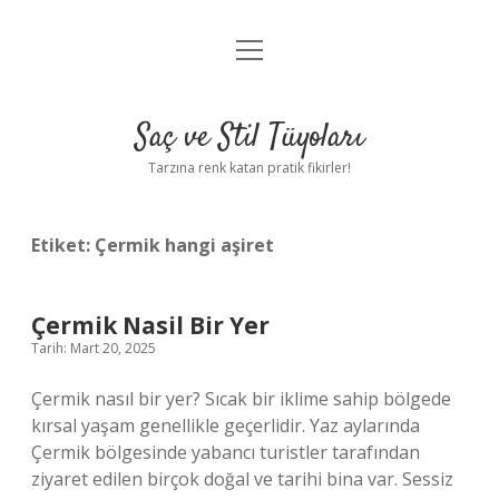
menüyü
Anasayfa
aç
Gizlilik Politikası
Saç ve Stil Tüyoları
Yasal Uyarı
Tarzına renk katan pratik fikirler!
Hakkımızda
Etiket:
Çermik hangi aşiret
Çermik Nasil Bir Yer
Tarih: Mart 20, 2025
Çermik nasıl bir yer? Sıcak bir iklime sahip bölgede
kırsal yaşam genellikle geçerlidir. Yaz aylarında
Çermik bölgesinde yabancı turistler tarafından
ziyaret edilen birçok doğal ve tarihi bina var. Sessiz