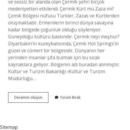
ve sessiz bir alanda olan Çermik şehri birçok
medeniyetten etkilendi. Çermik Kürt mü Zaza mı?
Çemik Bölgesi nüfusu Türkler, Zazas ve Kürtlerden
oluşmaktadır. Ermenilerin birinci dünya savaşına
kadar bölgede çoğunluk olduğu söyleniyor.
Güneydoğu kültürü baskındır. Çermik neyi meşhur?
Diyarbakin’in kuzeybatısında, Çemik Hot Springs’in
güzel ve cömert bir bölgesidir. Dünyanın her
yerinden insanlar şifa bulmak için bu sıcak
kaynaklara geliyor. Bölgenin adı buradan alınmıştır.
Kültür ve Turizm Bakanlığı ›Kültür ve Turizm
Müdürlüğü…
Çermik
Devamını okuyun
Yorum Bırak
Nasil
Bir
Yer
Sitemap