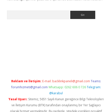
Arama
dcasino giriş
Reklam ve İletişim:
E-mail:
backlinkpaneli@gmail.com
Teams:
forumhizmeti@gmail.com
Whatsapp: 0262 606 0 726
Telegram:
@karabul
Yasal Uyarı:
Sitemiz, 5651 Sayılı Kanun gereğince Bilgi Teknolojileri
ve İletişim Kurumu (BTK) tarafından onaylanmış bir Yer Sağlayıcı
olarak hizmet vermektedir. Bu nedenle, sitedeki içerikleri proaktif