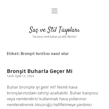
menüyü
Anasayfa
aç
Gizlilik Politikası
Saç ve Stil Tüyoları
Yasal Uyarı
Tarzına renk katan pratik fikirler!
Hakkımızda
Etiket:
Bronşit hırıltısı nasıl olur
Bronşit Buharla Geçer Mi
Tarih: Eylül 13, 2024
Buhar bronşite iyi gelir mi? Nemli hava
bronşlarınızdaki tahrişi azaltabilir. Buhar banyosu
veya nemlendirici kullanmak hava yollarınızı
nemlendirerek öksürüğü hafifletmeye yardımcı