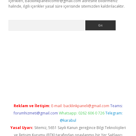
içerikleri,
backlinkpanelicomtr@gmail.com
adresine bildirmeniz
halinde, ilgili içerikler yasal süre içerisinde sitemizden kaldırılacaktır.
Arama
dcasino giriş
Reklam ve İletişim:
E-mail:
backlinkpaneli@gmail.com
Teams:
forumhizmeti@gmail.com
Whatsapp: 0262 606 0 726
Telegram:
@karabul
Yasal Uyarı:
Sitemiz, 5651 Sayılı Kanun gereğince Bilgi Teknolojileri
ve İletişim Kurumu (BTK) tarafından onaylanmış bir Yer Sağlayıcı