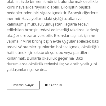
olabilir. Evde bir nemlendirici bulundurmak özellikle
kuru havalarda faydalı olabilir. Bronşitin başlıca
nedenlerinden biri sigara içmektir. Bronşit ciğerlere
iner mi? Hava yollarındaki şişliği azaltan ve
kalınlaşmış mukusu yumuşatan ilaçlarla tedavi
edilebilen bronşit, tedavi edilmediği takdirde ilerleyip
akciğerlere zarar verebilir. Bronşları açmak için ne
yapmalı? Viral bronşit için evde uygulanabilecek bazı
tedavi yöntemleri şunlardır: bol sıvı içmek, öksürüğü
hafifletmek için öksürük şurubu veya pastilleri
kullanmak. Buharla öksürük geçer mi? Bazı
durumlarda öksürük tedavisi ilaç ve antibiyotik gibi
yaklaşımları içerse de…
Bronşit
Devamını okuyun
14 Yorum
Buharla
Geçer
Mi